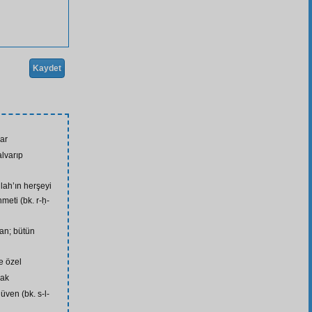
Kaydet
lar
alvarıp
llah’ın herşeyi
meti (bk. r-ḥ-
can; bütün
ye özel
rak
güven (bk. s-l-