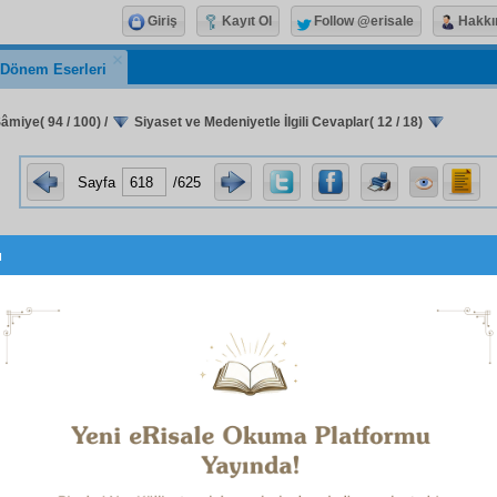
Giriş
Kayıt Ol
Follow @erisale
Hakkı
k Dönem Eserleri
Şâmiye( 94 / 100)
/
Siyaset ve Medeniyetle İlgili Cevaplar( 12 / 18)
Sayfa
/625
u
a bulunamadi! Bu hatayi simdi kaydettik. En yakin z
ek..
Sayfa
/625