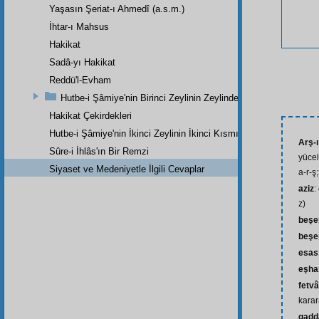
Yaşasın Şeriat-ı Ahmedî (a.s.m.)
İhtar-ı Mahsus
Hakikat
Sadâ-yı Hakikat
Reddü'l-Evham
Hutbe-i Şâmiye'nin Birinci Zeylinin Zeylinden Son Parçadır
Hakikat Çekirdekleri
Hutbe-i Şâmiye'nin İkinci Zeylinin İkinci Kısmı
Arş-
Sûre-i İhlâs'ın Bir Remzi
yüceli
Siyaset ve Medeniyetle İlgili Cevaplar
a-r-ş
aziz
:
z)
beşe
beşe
esas
eşha
fetv
kara
gadd