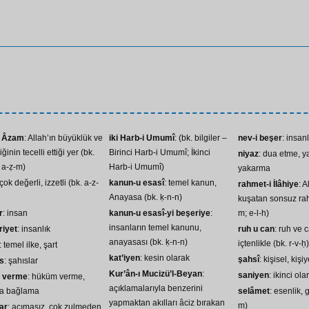
ı Âzam
: Allah’ın büyüklük ve
iki Harb-i Umumî
: (bk. bilgiler –
nev-i beşer
: insan
ğinin tecelli ettiği yer (bk.
Birinci Harb-i Umumî; İkinci
niyaz
: dua etme, y
; a-ẓ-m)
Harb-i Umumî)
yakarma
 çok değerli, izzetli (bk. a-z-
kanun-u esasî
: temel kanun,
rahmet-i İlâhiye
: A
Anayasa (bk. ḳ-n-n)
kuşatan sonsuz rah
r
: insan
kanun-u esasî-yi beşeriye
:
m; e-l-h)
insanların temel kanunu,
riyet
: insanlık
ruh u can
: ruh ve 
anayasası (bk. ḳ-n-n)
içtenlikle (bk. r-v-ḥ)
: temel ilke, şart
kat’iyen
: kesin olarak
şahsî
: kişisel, kişi
s
: şahıslar
Kur’ân-ı Mucizü’l-Beyan
:
saniyen
: ikinci ola
â verme
: hüküm verme,
açıklamalarıyla benzerini
ra bağlama
selâmet
: esenlik, 
yapmaktan akılları âciz bırakan
m)
ar
: acımasız, çok zulmeden