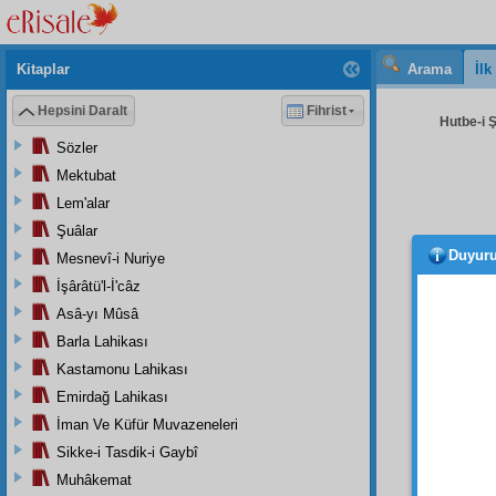
Kitaplar
Arama
İl
Hepsini Daralt
Fihrist
Hutbe-i 
Sözler
Mektubat
Lem'alar
Şuâlar
Duyur
Mesnevî-i Nuriye
Sayf
İşârâtü'l-İ'câz
cozulec
Asâ-yı Mûsâ
Barla Lahikası
Kastamonu Lahikası
Emirdağ Lahikası
İman Ve Küfür Muvazeneleri
Sikke-i Tasdik-i Gaybî
Muhâkemat