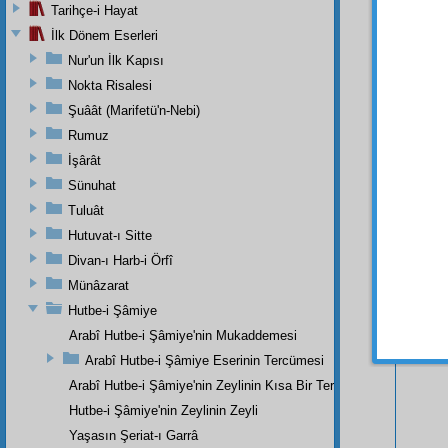
Tarihçe-i Hayat
İlk Dönem Eserleri
Nur'un İlk Kapısı
Nokta Risalesi
Şuâât (Marifetü'n-Nebi)
Rumuz
İşârât
Sünuhat
Bu Say
Tuluât
Hutuvat-ı Sitte
Divan-ı Harb-i Örfî
Münâzarat
Hutbe-i Şâmiye
Arabî Hutbe-i Şâmiye'nin Mukaddemesi
Arabî Hutbe-i Şâmiye Eserinin Tercümesi
Arabî Hutbe-i Şâmiye'nin Zeylinin Kısa Bir Tercümesi
Hutbe-i Şâmiye'nin Zeylinin Zeyli
Yaşasın Şeriat-ı Garrâ