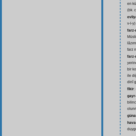
en kü
(bk. 
evliy
v-l-y)
farz-
Müsl
lâzım
farz 
farz-
yerin
bir 
ile d
dinî 
fikir
:
gayr
bilin
olunm
güna
hava
duyg