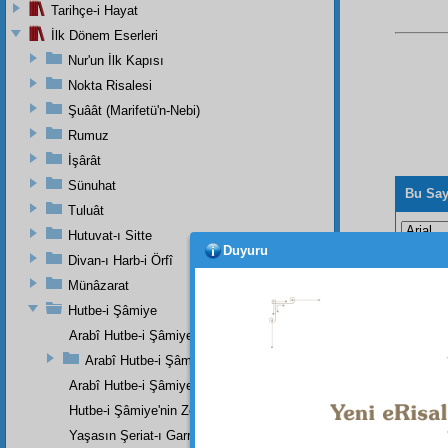
Tarihçe-i Hayat
İlk Dönem Eserleri
Nur'un İlk Kapısı
Nokta Risalesi
Şuâât (Marifetü'n-Nebi)
Rumuz
İşârât
Sünuhat
Bu Say
Tuluât
Hutuvat-ı Sitte
Duyuru
Divan-ı Harb-i Örfî
Münâzarat
Hutbe-i Şâmiye
Arabî Hutbe-i Şâmiye'nin Mukaddemesi
Arabî Hutbe-i Şâmiye Eserinin Tercümesi
Arabî Hutbe-i Şâmiye'nin Zeylinin Kısa Bir Tercümesi
Hutbe-i Şâmiye'nin Zeylinin Zeyli
Yaşasın Şeriat-ı Garrâ