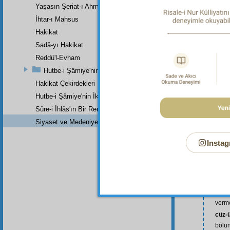
Yaşasın Şeriat-ı Ahmedî (a.s.m.)
İhtar-ı Mahsus
Hakikat
Sadâ-yı Hakikat
Reddü'l-Evham
Hutbe-i Şâmiye'nin Birinci Zeylinin Zeylinden Son Parçadır
Hakikat Çekirdekleri
Hutbe-i Şâmiye'nin İkinci Zeylinin İkinci Kısmı
adem
Sûre-i İhlâs'ın Bir Remzi
olma
Siyaset ve Medeniyetle İlgili Cevaplar
arzu
arzu 
Instag
cevhe
bulu
(bk. f
ciha
değe
verme
cüz-
bölü