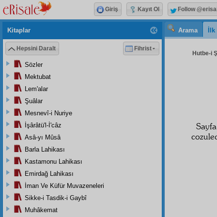
Giriş
Kayıt Ol
Follow @erisa
Kitaplar
Arama
İl
Hepsini Daralt
Fihrist
Hutbe-i 
Sözler
Mektubat
Lem'alar
Şuâlar
Mesnevî-i Nuriye
Sayf
İşârâtü'l-İ'câz
cozulec
Asâ-yı Mûsâ
Barla Lahikası
Kastamonu Lahikası
Emirdağ Lahikası
İman Ve Küfür Muvazeneleri
Sikke-i Tasdik-i Gaybî
Muhâkemat