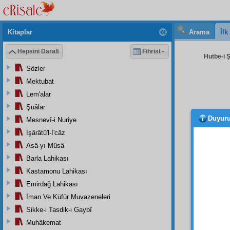
Kitaplar
Arama
İl
Hepsini Daralt
Fihrist
Hutbe-i 
Sözler
Mektubat
Lem'alar
Şuâlar
Duyur
Mesnevî-i Nuriye
Bizde
vicda
İşârâtü'l-İ'câz
mânevi
Asâ-yı Mûsâ
için, İ
Barla Lahikası
eder.
H
Kastamonu Lahikası
şehade
Emirdağ Lahikası
İcrâ-
İman Ve Küfür Muvazeneleri
imtisal
Sikke-i Tasdik-i Gaybî
korka
Muhâkemat