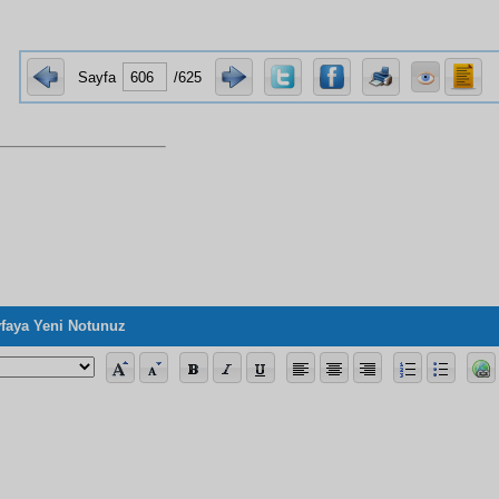
Sayfa
/625
faya Yeni Notunuz