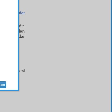
. Bir
câni sıfat
mez.
 Uhud
gibidir.
l-i Uhud
'dan
avet
i, o kadar
Said Nursî
mam