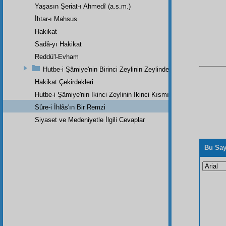
Yaşasın Şeriat-ı Ahmedî (a.s.m.)
İhtar-ı Mahsus
Hakikat
Sadâ-yı Hakikat
Reddü'l-Evham
Hutbe-i Şâmiye'nin Birinci Zeylinin Zeylinden Son Parçadır
Hakikat Çekirdekleri
Hutbe-i Şâmiye'nin İkinci Zeylinin İkinci Kısmı
Sûre-i İhlâs'ın Bir Remzi
Siyaset ve Medeniyetle İlgili Cevaplar
Bu Say