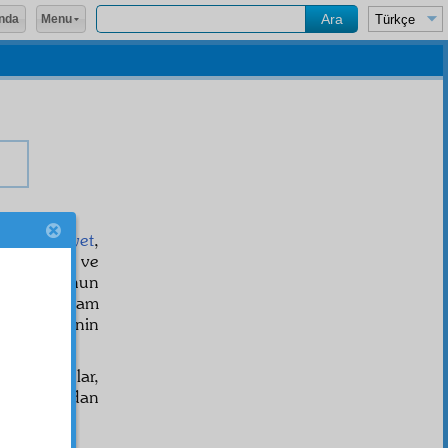
Menu
nda
u-yu mâsiyet
,
 vicdanını ve
işlemez. Onun
hir bilir, idam
hebi
zimmî
nin
ssir
olsunlar,
in cezasından
ün
etse.