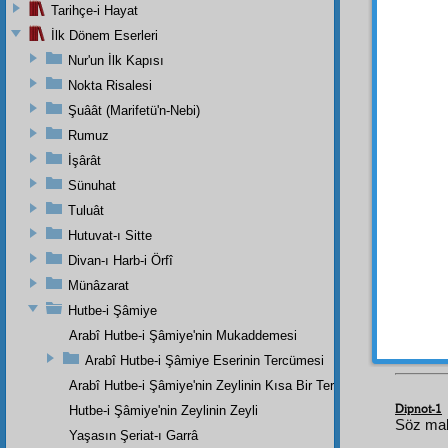
Tarihçe-i Hayat
İlk Dönem Eserleri
Bir
câ
Nur'un İlk Kapısı
yüzün
Nokta Risalesi
Lâsi
Şuâât (Marifetü'n-Nebi)
Sebeb-
Rumuz
daha a
İşârât
kalbsiz
Sünuhat
Elhası
Tuluât
Hutuvat-ı Sitte
Divan-ı Harb-i Örfî
Münâzarat
Hutbe-i Şâmiye
Arabî Hutbe-i Şâmiye'nin Mukaddemesi
Arabî Hutbe-i Şâmiye Eserinin Tercümesi
Arabî Hutbe-i Şâmiye'nin Zeylinin Kısa Bir Tercümesi
Dipnot-1
Hutbe-i Şâmiye'nin Zeylinin Zeyli
Söz mal
Yaşasın Şeriat-ı Garrâ