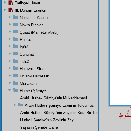
Tarihçe-i Hayat
İlk Dönem Eserleri
Altı k
Nur'un İlk Kapısı
Aklın
Nokta Risalesi
şeye
m
Şuâât (Marifetü'n-Nebi)
etini 
Rumuz
içtimai
İşârât
Mânen
Sünuhat
kendi 
tabiat
ı
Tuluât
Hutuvat-ı Sitte
Demek
Divan-ı Harb-i Örfî
gıybet
Münâzarat
رِ مَا
Hutbe-i Şâmiye
Arabî Hutbe-i Şâmiye'nin Mukaddemesi
ِىِ فِى
Arabî Hutbe-i Şâmiye Eserinin Tercümesi
ُّقُوطِ
Arabî Hutbe-i Şâmiye'nin Zeylinin Kısa Bir Tercümesi
Hutbe-i Şâmiye'nin Zeylinin Zeyli
Yaşasın Şeriat-ı Garrâ