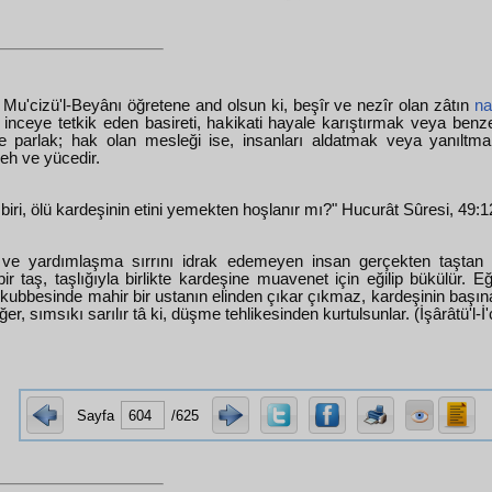
 Mu'cizü'l-Beyânı öğretene and olsun ki, beşîr ve nezîr olan zâtın
na
 inceye tetkik eden basireti, hakikati hayale karıştırmak veya ben
e parlak; hak olan mesleği ise, insanları aldatmak veya yanıltm
h ve yücedir.
biri, ölü kardeşinin etini yemekten hoşlanır mı?" Hucurât Sûresi, 49:1
ve yardımlaşma sırrını idrak edemeyen insan gerçekten taştan 
r taş, taşlığıyla birlikte kardeşine muavenet için eğilip bükülür. Eğ
kubbesinde mahir bir ustanın elinden çıkar çıkmaz, kardeşinin başın
ğer, sımsıkı sarılır tâ ki, düşme tehlikesinden kurtulsunlar. (İşârâtü'l-İ
Sayfa
/625