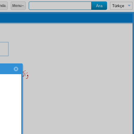
Menu
nda
وَاَنْفَذُ مِنْ اَنْ 