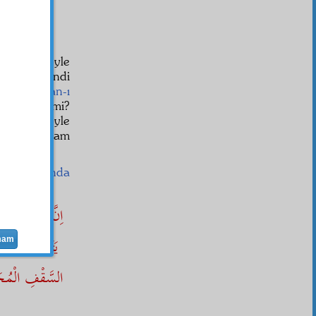
ze
ile der:
ne bak, böyle
dişinle kendi
 mi?
Vicdan-ı
h gösterir mi?
ne bak, böyle
sa hiç sağlam
iat
nazarında
اِنَّ اْلاِنْسَانَ
يَتَقَوَّسُ لِمُعَ
mam
السَّقْفِ الْمُحَ