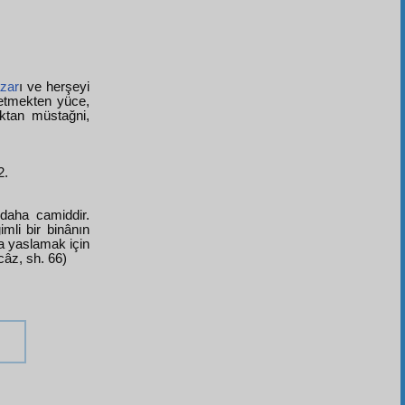
zar
ı ve herşeyi
zetmekten yüce,
aktan müstağni,
2.
daha camiddir.
imli bir binânın
a yaslamak için
'câz, sh. 66)