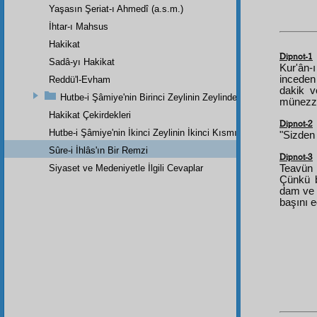
Yaşasın Şeriat-ı Ahmedî (a.s.m.)
İhtar-ı Mahsus
Hakikat
Dipnot-1
Sadâ-yı Hakikat
Kur'ân-ı
inceden
Reddü'l-Evham
dakik v
Hutbe-i Şâmiye'nin Birinci Zeylinin Zeylinden Son Parçadır
münezze
Hakikat Çekirdekleri
Dipnot-2
Hutbe-i Şâmiye'nin İkinci Zeylinin İkinci Kısmı
"Sizden 
Sûre-i İhlâs'ın Bir Remzi
Dipnot-3
Siyaset ve Medeniyetle İlgili Cevaplar
Teavün 
Çünkü bi
dam ve 
başını e