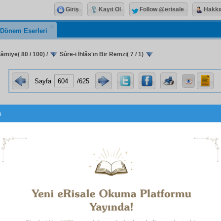
Giriş
Kayıt Ol
Follow @erisale
Hakkı
k Dönem Eserleri
Şâmiye( 80 / 100)
/
Sûre-i İhlâs'ın Bir Remzi( 7 / 1)
Sayfa
/625
u
يَلْتَبِسَ اَوْتَشْتَبِهَ عَلَيْهِ الْحَقِيقَةُ بِالْخَيَالِ وَاِنَّ مَسْلَكَهُ الْحَقَّ اَغْنٰى وَ
وَاَرْفَعُ مِنْ اَنْ يُدَلِّسَ اَوْ يُغَالِطَ عَلَى النَّاسِ
1
akikat-bin
göz aldanmaz;
hakperest
kalb aldatmaz.
t
in
derece-i şenaat
i, Kur'ân der: