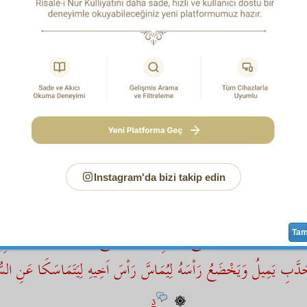
اَيُحِبُّ اَحَدُكُمْ اَنْ يَاْكُلَ لَحْمَ اَخِيهِ مَيْتًا
2
elime ile, altı derece şiddetle
gıybet
i
takbih
ediyor. Yani,
hem
a bak, böyle şeye
cevaz
verir mi?
Müstakim
aklın yoksa kalbi
uhabbet
eder mi?
Selim
kalbin yoksa vicdanına bak, böyle 
parçalamak gibi
hayat-ı içtimaiye
yi bozmaya
rıza
gösterir
ye
n olmazsa
insaniyet
ine bak, böyle
canavarvarî
iftiras
a işta
insaniyet
in olmazsa,
rikkat-i cinsiye
ve
karabet-i rahmiye
belini kıracak harekete meyleder mi?
Rikkat-i cinsiye
n olmaz
n yok mu ki, ölüyü dişlerinle parçalıyorsun?
 akıl, kalb, vicdan,
insaniyet
,
rikkat-i cinsiye
,
tabiat
,
şer
Instagram'da bizi takip edin
merdut
tur,
matrud
dur.
 الَّذِى لاَ يُدْرِكُ سِرَّ التَّعَاوُنِ لَهُوَ اَجْمَدُ مِنَ الْحَجَرِ اِذْ مِنَ الْحَجَ
اوَنَةِ اَخِيهِ اِذِ الْحَجَرُ مَعَ حَجَرِيَّتِهِ اِذَا خَرَجَ مِنْ يَدِ الْمُعَقَّدِ الْبَان
Ta
دَّبِ يَمِيلُ وَيَخْضَعُ رَاْسَهُ لِيُمَاسَّ رَاْسَ اَخِيهِ لِيَتَمَاسَكَا عَنِ الس
3