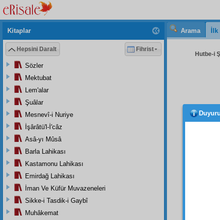
Kitaplar
Arama
İl
Hepsini Daralt
Fihrist
Hutbe-i 
Sözler
Mektubat
Lem'alar
Şuâlar
Duyur
Mesnevî-i Nuriye
اَنْزَهُ
İşârâtü'l-İ'câz
Asâ-yı Mûsâ
Barla Lahikası
Kastamonu Lahikası
Zira
h
Emirdağ Lahikası
İman Ve Küfür Muvazeneleri
Sikke-i Tasdik-i Gaybî
Gıybe
Muhâkemat