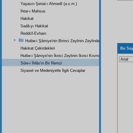
Yaşasın Şeriat-ı Ahmedî (a.s.m.)
İhtar-ı Mahsus
Hakikat
Sadâ-yı Hakikat
Reddü'l-Evham
Hutbe-i Şâmiye'nin Birinci Zeylinin Zeylinden Son Parçadır
Hakikat Çekirdekleri
Bu Say
Hutbe-i Şâmiye'nin İkinci Zeylinin İkinci Kısmı
Sûre-i İhlâs'ın Bir Remzi
Siyaset ve Medeniyetle İlgili Cevaplar