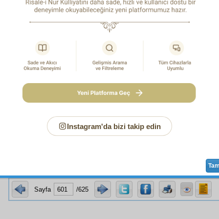
etmez.
Vasıta
ya
mânâ-yı harfi
nazarıyla
bakar.
Akide-i tevh
ve tefviz
öyle ister.
Tahrif
sebebiyle şimdiki
Hıristiyanlık
es
r
bilir,
mânâ-yı ismî
nazarıyla
bakar.
Akide-i velediyet
ve
fi
ter, öyle sevk eder. Onlar
aziz
lerine mânâ-yı ismiyle birer
men
in
ziya
sından bir fikre göre
istihale
etmiş lâmbanın nuru gibi 
zarıyla
bakıyorlar. Biz ise
evliya
ya
mânâ-yı harfi
yle, yani 
ı neşrettiği gibi birer
mâkes-i tecellî
nazarıyla
bakıyoruz.
HAŞİY
şka hiçbir Yaratıcı yoktur.
Instagram'da bizi takip edin
1
di rabıtası bu sırra bina edilmiştir.
Ta
Sayfa
/625