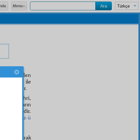
Menu
nda
r-i Hakikî
den
men
vesait
ile
ı ispat eder.
 insan şehri,
. Ve arıların
izam
ca geridir.
mışsa,
cüz-ü
 hakikî
olarak