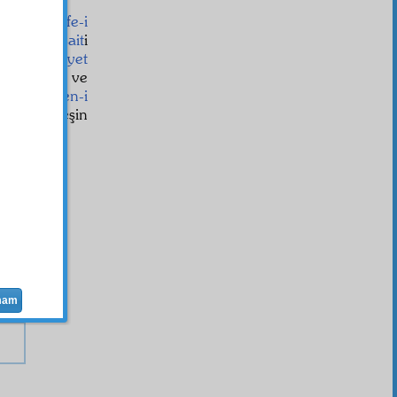
id
ve
vazife-i
bab
ve
vesait
i
kr-i ruhbaniyet
ba-ı feyiz
ve
birer
mâden-i
ayine güneşin
E-1
mam