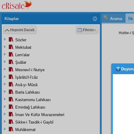
Kitaplar
Arama
İl
Hepsini Daralt
Fihrist
Hutbe-i 
Sözler
Mektubat
Lem'alar
Şuâlar
Duyur
Mesnevî-i Nuriye
derec
bazı
k
İşârâtü'l-İ'câz
değildi
Asâ-yı Mûsâ
Barla Lahikası
Câ-yı
intizam
Kastamonu Lahikası
meşher-
Emirdağ Lahikası
Dem
İman Ve Küfür Muvazeneleri
lâyete
Sikke-i Tasdik-i Gaybî
Muhâkemat
İslâm