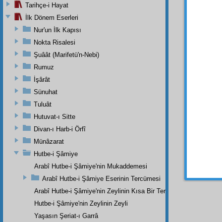
Tarihçe-i Hayat
kabul 
İlk Dönem Eserleri
teslim 
Nur'un İlk Kapısı
müessi
öyle is
Nokta Risalesi
güneş
Şuâât (Marifetü'n-Nebi)
nur
na
Rumuz
ziya
sın
İşârât
Sünuhat
Tuluât
Dipnot-1
Hutuvat-ı Sitte
Ondan ba
Divan-ı Harb-i Örfî
Haşiye-
Münâzarat
Nakşiben
Hutbe-i Şâmiye
Arabî Hutbe-i Şâmiye'nin Mukaddemesi
Arabî Hutbe-i Şâmiye Eserinin Tercümesi
Arabî Hutbe-i Şâmiye'nin Zeylinin Kısa Bir Tercümesi
Hutbe-i Şâmiye'nin Zeylinin Zeyli
Yaşasın Şeriat-ı Garrâ