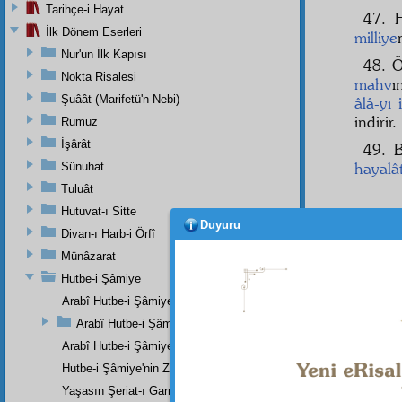
Tarihçe-i Hayat
47. 
İlk Dönem Eserleri
milliye
Nur'un İlk Kapısı
48. Ö
Nokta Risalesi
mahv
ı
Şuâât (Marifetü'n-Nebi)
âlâ-yı i
indirir.
Rumuz
İşârât
49. 
hayalâ
Sünuhat
Tuluât
Hutuvat-ı Sitte
Duyuru
Divan-ı Harb-i Örfî
"Her 
Münâzarat
50. G
Hutbe-i Şâmiye
51. İ
Arabî Hutbe-i Şâmiye'nin Mukaddemesi
Arabî Hutbe-i Şâmiye Eserinin Tercümesi
52. E
kifaye-
Arabî Hutbe-i Şâmiye'nin Zeylinin Kısa Bir Tercümesi
Hutbe-i Şâmiye'nin Zeylinin Zeyli
Yaşasın Şeriat-ı Garrâ