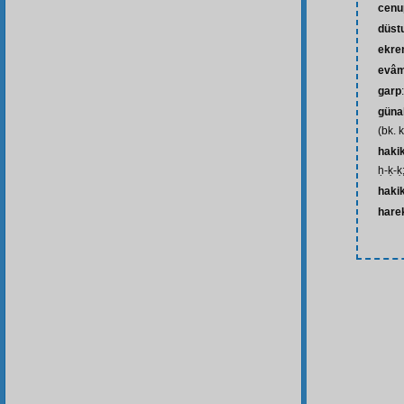
cenu
düst
ekr
evâm
garp
günah
(bk. k
hakik
ḥ-ḳ-ḳ;
hakik
hare