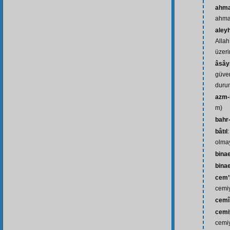
ahma
ahma
aley
Allah
üzeri
âsây
güven
duru
azm-i
m)
bahr
bâtıl
olma
bina
bina
cem’
cemiy
cemî
cemi
cemiy