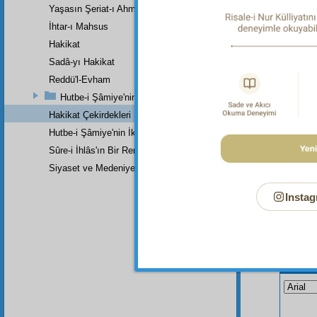
Yaşasın Şeriat-ı Ahmedî (a.s.m.)
Haşiye-
Sırp bir
İhtar-ı Mahsus
milyon 
Hakikat
Sadâ-yı Hakikat
Reddü'l-Evham
Hutbe-i Şâmiye'nin Birinci Zeylinin Zeylinden Son Parçadır
Hakikat Çekirdekleri
Hutbe-i Şâmiye'nin İkinci Zeylinin İkinci Kısmı
Sûre-i İhlâs'ın Bir Remzi
Siyaset ve Medeniyetle İlgili Cevaplar
Instag
Bu Say