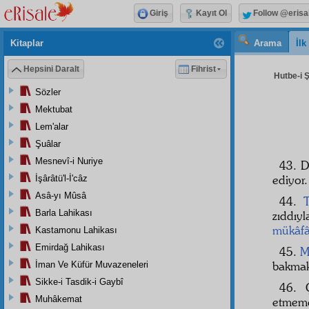
Giriş
Kayıt Ol
Follow @erisa
Kitaplar
Arama
İl
Hepsini Daralt
Fihrist
Hutbe-i 
Sözler
Mektubat
Lem'alar
Şuâlar
Mesnevî-i Nuriye
43. D
ediyor.
İşârâtü'l-İ'câz
Asâ-yı Mûsâ
44.
Barla Lahikası
zıddıy
mükâfâ
Kastamonu Lahikası
Emirdağ Lahikası
45.
M
bakmak
İman Ve Küfür Muvazeneleri
Sikke-i Tasdik-i Gaybî
46. 
Muhâkemat
etmeme