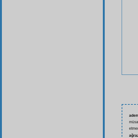
adem
müsa
etm
ağra