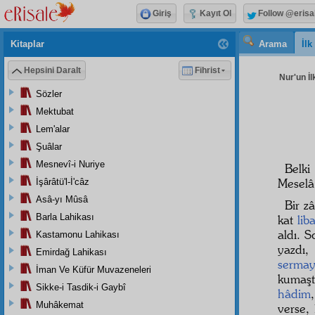
Giriş
Kayıt Ol
Follow @erisa
Kitaplar
Arama
İl
Hepsini Daralt
Fihrist
Nur'un İl
Sözler
Mektubat
Lem'alar
Şuâlar
Mesnevî-i Nuriye
Belki
Meselâ
İşârâtü'l-İ'câz
Asâ-yı Mûsâ
Bir zâ
Barla Lahikası
kat
lib
aldı. S
Kastamonu Lahikası
yazdı,
Emirdağ Lahikası
serma
İman Ve Küfür Muvazeneleri
kumaşt
Sikke-i Tasdik-i Gaybî
hâdim
Muhâkemat
verse,