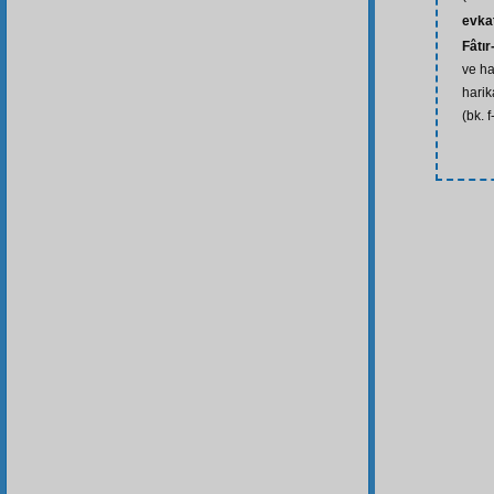
evka
Fâtır
ve ha
harik
(bk. f-