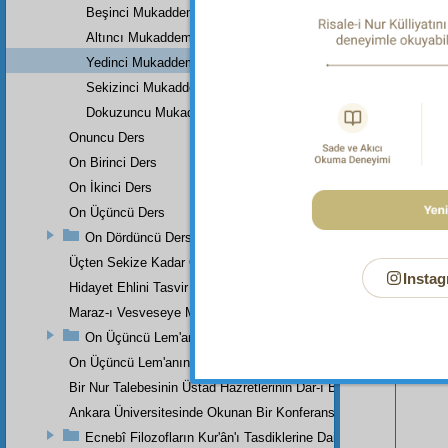
Beşinci Mukaddeme
Altıncı Mukaddeme
Yedinci Mukaddeme
Sekizinci Mukaddeme
Dokuzuncu Mukaddeme
Onuncu Ders
On Birinci Ders
On İkinci Ders
On Üçüncü Ders
On Dördüncü Ders
Bu Say
Üçten Sekize Kadar Olan Derslerin Özeti
Instag
Hidayet Ehlini Tasvir Eden Bir Levha
Maraz-ı Vesveseye Müptelâ Olanlara Bir Ders
On Üçüncü Lem'anın On İkinci İşaretinden
On Üçüncü Lem'anın On Üçüncü İşaretinin Üçüncü Noktasından
Bir Nur Talebesinin Üstad Hazretlerinin Dâr-ı Bekaya İrtihallerind
Ankara Üniversitesinde Okunan Bir Konferans
Ecnebî Filozofların Kur'ân'ı Tasdiklerine Dair Şehadetleri