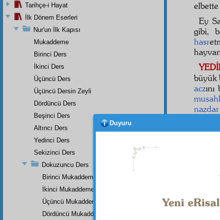
elbett
Tarihçe-i Hayat
İlk Dönem Eserleri
Ey Sa
Nur'un İlk Kapısı
gibi,
hasr
et
Mukaddeme
hayvan
Birinci Ders
YED
İkinci Ders
büyük 
Üçüncü Ders
acz
ını 
Üçüncü Dersin Zeyli
musah
Dördüncü Ders
nazdar
Beşinci Ders
ona
m
Duyuru
Altıncı Ders
ki,
sal
insana
Yedinci Ders
ki,
eşy
Sekizinci Ders
haşara
Dokuzuncu Ders
yedir
Birinci Mukaddeme
değildir
İkinci Mukaddeme
Üçüncü Mukaddeme
Dördüncü Mukaddeme