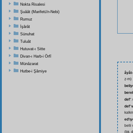
Nokta Risalesi
Şuâât (Marifetü'n-Nebi)
Rumuz
İşârât
Sünuhat
Tuluât
Hutuvat-ı Sitte
Divan-ı Harb-i Örfî
Münâzarat
Hutbe-i Şâmiye
âyât-
ẓ-m)
beliy
bere
def’
:
def’ 
kalk
ed’ı
belli
(bk. 