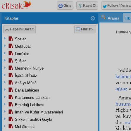
Giriş
Kayıt Ol
Follow @erisa
Kitaplar
Arama
İl
Hepsini Daralt
Fihrist
Hutbe-i 
Sözler
Mektubat
Lem'alar
Şuâlar
Mesnevî-i Nuriye
redde
kelimet
İşârâtü'l-İ'câz
ve on
Asâ-yı Mûsâ
ağraz
Barla Lahikası
Amm
Kastamonu Lahikası
husum
Emirdağ Lahikası
Hiçbir
İman Ve Küfür Muvazeneleri
ve kuv
Sikke-i Tasdik-i Gaybî
din
no
Muhâkemat
Ve İsl