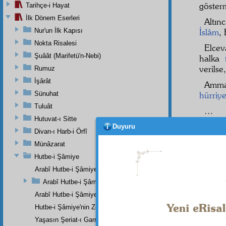
gösterm
Tarihçe-i Hayat
İlk Dönem Eserleri
Altın
Nur'un İlk Kapısı
İslâm
,
Nokta Risalesi
Elcev
Şuâât (Marifetü'n-Nebi)
halka
verilse
Rumuz
İşârât
Amm
Sünuhat
hürriye
Tuluât
…
Hutuvat-ı Sitte
Salis
Duyuru
Divan-ı Harb-i Örfî
emmar
Münâzarat
Elhası
Hutbe-i Şâmiye
veya c
Arabî Hutbe-i Şâmiye'nin Mukaddemesi
Arabî Hutbe-i Şâmiye Eserinin Tercümesi
Arabî Hutbe-i Şâmiye'nin Zeylinin Kısa Bir Tercümesi
Hutbe-i Şâmiye'nin Zeylinin Zeyli
Yaşasın Şeriat-ı Garrâ