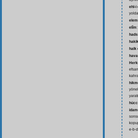
ehl-i
yolda
elem
elîm
:
hads
haki
halk
hava
Herk
efsan
kahr
hikm
yönel
yarat
hücc
idam-
sons
kopup
e-b-d