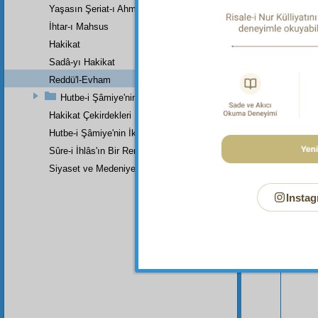
Yaşasın Şeriat-ı Ahmedî (a.s.m.)
İhtar-ı Mahsus
Hakikat
Sadâ-yı Hakikat
Reddü'l-Evham
Hutbe-i Şâmiye'nin Birinci Zeylinin Zeylinden Son Parçadır
Hakikat Çekirdekleri
Hutbe-i Şâmiye'nin İkinci Zeylinin İkinci Kısmı
Bu Say
Sûre-i İhlâs'ın Bir Remzi
Siyaset ve Medeniyetle İlgili Cevaplar
Instag