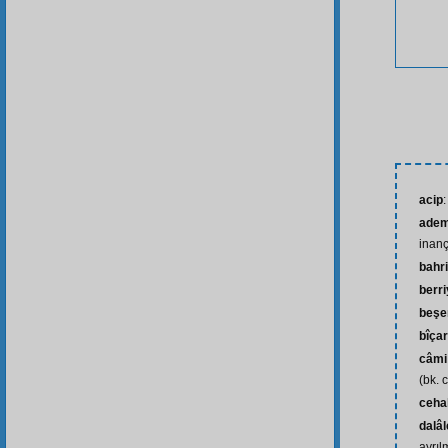
acip
:
adem-
inanç
bahr
berr
beşe
bîça
câmi
(bk. 
ceha
dalâl
ayrılm