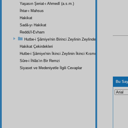
Yaşasın Şeriat-ı Ahmedî (a.s.m.)
İhtar-ı Mahsus
Hakikat
Sadâ-yı Hakikat
Reddü'l-Evham
Hutbe-i Şâmiye'nin Birinci Zeylinin Zeylinden Son Parçadır
Hakikat Çekirdekleri
Hutbe-i Şâmiye'nin İkinci Zeylinin İkinci Kısmı
Sûre-i İhlâs'ın Bir Remzi
Siyaset ve Medeniyetle İlgili Cevaplar
Bu Say