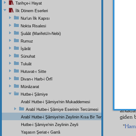
Hürri
Tarihçe-i Hayat
şarkiye
İlk Dönem Eserleri
arkada
Nur'un İlk Kapısı
hamiyet
Nokta Risalesi
Biz 
Şuâât (Marifetü'n-Nebi)
İtibarî
Rumuz
birbir
İşârât
şâmil
o
millet
Sünuhat
diniye
Tuluât
Husus
Hutuvat-ı Sitte
Kader-i
Divan-ı Harb-i Örfî
Şark
ı 
Münâzarat
kat'î
sidi
Hutbe-i Şâmiye
Ey 
Arabî Hutbe-i Şâmiye'nin Mukaddemesi
vermek
Arabî Hutbe-i Şâmiye Eserinin Tercümesi
arkada
giden b
Arabî Hutbe-i Şâmiye'nin Zeylinin Kısa Bir Tercümesi
Hutbe-i Şâmiye'nin Zeylinin Zeyli
"
Hami
Yaşasın Şeriat-ı Garrâ