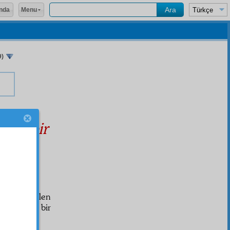
Menu
nda
9)
kısa bir
mandan gelen
sebetiyle bir