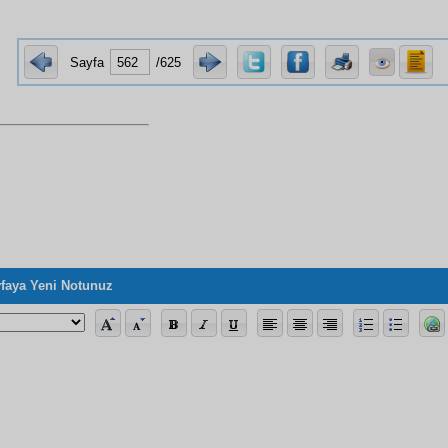
Sayfa
/625
faya Yeni Notunuz