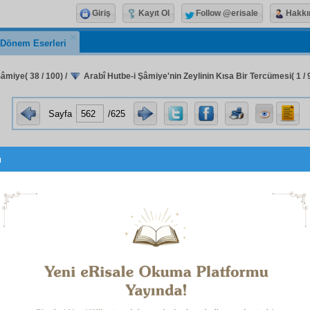
Giriş
Kayıt Ol
Follow @erisale
Hakkı
k Dönem Eserleri
Şâmiye( 38 / 100)
/
Arabî Hutbe-i Şâmiye'nin Zeylinin Kısa Bir Tercümesi( 1 / 
Sayfa
/625
u
rabî
Hutbe-i Şâmiye
'nin
zeyl
inin 
tercümesi
(
Teşhisü'l-İllet
)
e-i Şâmiye
'nin
Arabî
zeyl
inde, gayet
lâtif
bir
temsil
le i
 ve kırılmaz bir kahramanlık gösteriyor. Bu meselemiz müna
sını beyan ediyoruz: