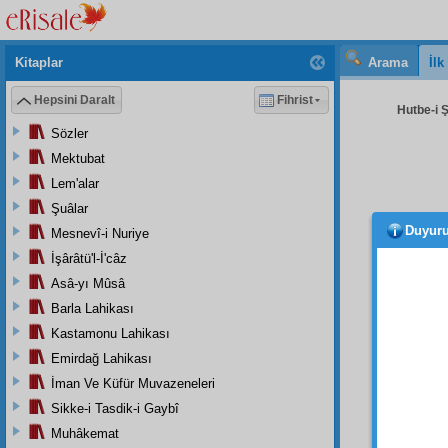
Kitaplar
Arama
İl
Hepsini Daralt
Fihrist
Hutbe-i 
Sözler
Mektubat
Lem'alar
Şuâlar
Duyur
Mesnevî-i Nuriye
A
İşârâtü'l-İ'câz
Asâ-yı Mûsâ
Barla Lahikası
Kastamonu Lahikası
Emirdağ Lahikası
Hutb
İman Ve Küfür Muvazeneleri
mânevî
Sikke-i Tasdik-i Gaybî
hülâsa
Muhâkemat