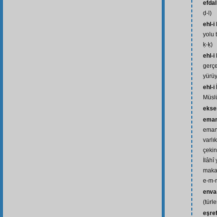
efdal
ḍ-l)
ehl-i
yolu 
ḳ-ḳ)
ehl-i
gerçe
yürüy
ehl-i
Müslü
ekse
eman
emane
varlı
çekin
İlâhî
makam
e-m-n
enva-
(türle
eşre