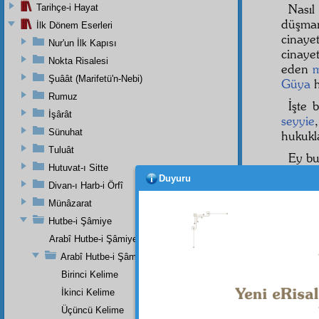
Nasıl 
Tarihçe-i Hayat
düşma
İlk Dönem Eserleri
cinaye
Nur'un İlk Kapısı
cinaye
Nokta Risalesi
eden
m
Şuâât (Marifetü'n-Nebi)
Güya
h
Rumuz
İşte
İşârât
seyyie
Sünuhat
hukukl
Tuluât
Ey bu
Hutuvat-ı Sitte
âlem-i
Duyuru
Divan-ı Harb-i Örfî
verme
Bu özr
Münâzarat
ittihad
Hutbe-i Şâmiye
gayet b
Arabî Hutbe-i Şâmiye'nin Mukaddemesi
İşte,
Arabî Hutbe-i Şâmiye Eserinin Tercümesi
kudsiy
Birinci Kelime
İkinci Kelime
Üçüncü Kelime