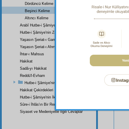
Dördüncü Kelime
Beşinci Kelime
Altıncı Kelime
Arabî Hutbe-i Şâmiye'nin Zeylinin Kısa Bir Tercümesi
Hutbe-i Şâmiye'nin Zeylinin Zeyli
Yaşasın Şeriat-ı Garrâ
Yaşasın Şeriat-ı Ahmedî (a.s.m.)
İhtar-ı Mahsus
Hakikat
Sadâ-yı Hakikat
Bu Say
Reddü'l-Evham
Instag
Hutbe-i Şâmiye'nin Birinci Zeylinin Zeylinden Son Parçadır
Hakikat Çekirdekleri
Hutbe-i Şâmiye'nin İkinci Zeylinin İkinci Kısmı
Sûre-i İhlâs'ın Bir Remzi
Siyaset ve Medeniyetle İlgili Cevaplar