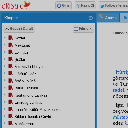
Giriş
Kayıt Ol
Follow @erisa
Kitaplar
Arama
İl
Hepsini Daralt
Fihrist
Hutbe-i 
Sözler
Mektubat
Lem'alar
Şuâlar
Mesnevî-i Nuriye
Hürri
İşârâtü'l-İ'câz
göster
Asâ-yı Mûsâ
ve Türk
Barla Lahikası
sadef
i
nöbetta
Kastamonu Lahikası
Emirdağ Lahikası
İşte,
İman Ve Küfür Muvazeneleri
geçiyo
mürteb
Sikke-i Tasdik-i Gaybî
eder.
G
Muhâkemat