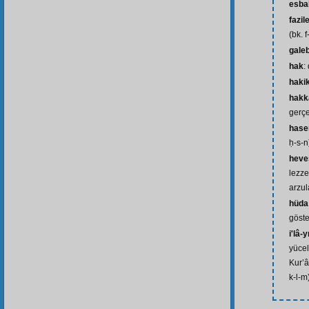
esba
fazil
(bk. f
gale
hak
:
hakik
hakk
gerçe
hase
ḥ-s-n
heve
lezze
arzul
hüda
göste
i'lâ-
yüce
Kur’â
k-l-m