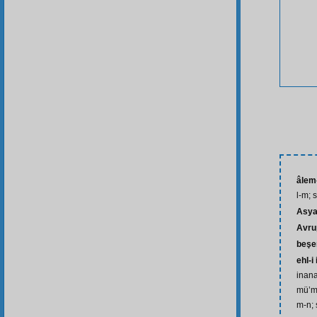
âlem-
l-m; 
Asy
Avru
beşe
ehl-i
inana
mü’mi
m-n; 