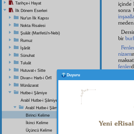
içinde 
Tarihçe-i Hayat
sonra 
İlk Dönem Eserleri
inşaall
Nur'un İlk Kapısı
medeni
Nokta Risalesi
Dersi
Şuâât (Marifetü'n-Nebi)
bir
bur
Rumuz
Fenle
İşârât
nizam
Sünuhat
maksat
Tuluât
fenler
d
Hutuvat-ı Sitte
ve
mük
Duyuru
Divan-ı Harb-i Örfî
tıbba a
fenni
Münâzarat
kaide
l
Hutbe-i Şâmiye
Arabî Hutbe-i Şâmiye'nin Mukaddemesi
ı kudre
Arabî Hutbe-i Şâmiye Eserinin Tercümesi
Birinci Kelime
İkinci Kelime
Dipnot-1
Üçüncü Kelime
"O (Alla