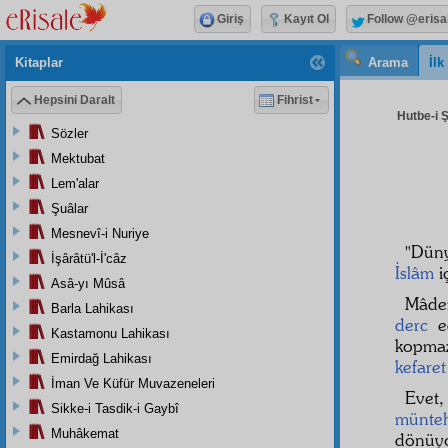
Giriş
Kayıt Ol
Follow @erisa
Kitaplar
Arama
İl
Hepsini Daralt
Fihrist
Hutbe-i 
Sözler
Mektubat
Lem'alar
Şuâlar
Mesnevî-i Nuriye
"Dün
İşârâtü'l-İ'câz
İslâm
i
Asâ-yı Mûsâ
Mâd
Barla Lahikası
derc
ed
Kastamonu Lahikası
kopma
Emirdağ Lahikası
kefaret
İman Ve Küfür Muvazeneleri
Evet,
Sikke-i Tasdik-i Gaybî
münte
Muhâkemat
dönüy