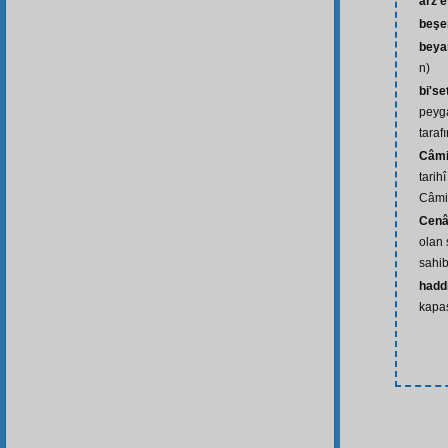
arz 
beşe
beya
n)
bi'se
peyg
taraf
Câmi
tarihî
Câmi
Cenâ
olan 
sahib
hadd
kapa