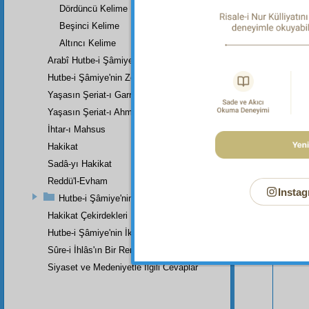
Dördüncü Kelime
Beşinci Kelime
Altıncı Kelime
Arabî Hutbe-i Şâmiye'nin Zeylinin Kısa Bir Tercümesi
Hutbe-i Şâmiye'nin Zeylinin Zeyli
Yaşasın Şeriat-ı Garrâ
Yaşasın Şeriat-ı Ahmedî (a.s.m.)
İhtar-ı Mahsus
Hakikat
Sadâ-yı Hakikat
Reddü'l-Evham
Instag
Hutbe-i Şâmiye'nin Birinci Zeylinin Zeylinden Son Parçadır
Bu Say
Hakikat Çekirdekleri
Hutbe-i Şâmiye'nin İkinci Zeylinin İkinci Kısmı
Sûre-i İhlâs'ın Bir Remzi
Siyaset ve Medeniyetle İlgili Cevaplar