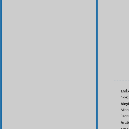
ahlâ
ḫ-l-ḳ;
Aley
Allah
üzeri
Arab