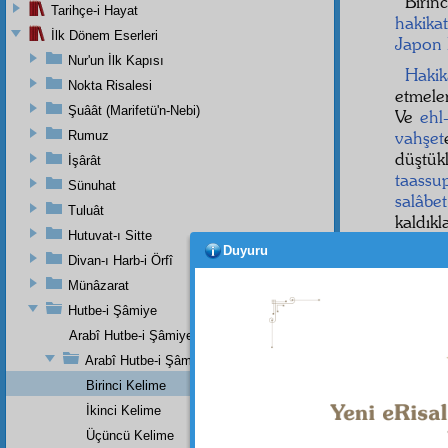
Birin
Tarihçe-i Hayat
hakikat
İlk Dönem Eserleri
Japon
Nur'un İlk Kapısı
Hakik
Nokta Risalesi
etmele
Şuâât (Marifetü'n-Nebi)
Ve
ehl
vahşet
Rumuz
düştük
İşârât
taassu
Sünuhat
salâbet
Tuluât
kaldıkl
Hutuvat-ı Sitte
He
Duyuru
Divan-ı Harb-i Örfî
Müslü
Münâzarat
etmekle
Hutbe-i Şâmiye
taklidî
olmak 
Arabî Hutbe-i Şâmiye'nin Mukaddemesi
dinin
Arabî Hutbe-i Şâmiye Eserinin Tercümesi
İslâmiy
Birinci Kelime
İkinci Kelime
Üçüncü Kelime