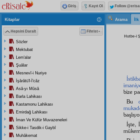
Giriş
Kayıt Ol
Follow @erisa
Kitaplar
Arama
İl
Hepsini Daralt
Fihrist
Hutbe-i 
Sözler
Mektubat
Lem'alar
Şuâlar
Mesnevî-i Nuriye
İstikb
İşârâtü'l-İ'câz
imaniy
Asâ-yı Mûsâ
bize pa
Barla Lahikası
Bu
Kastamonu Lahikası
mukad
Emirdağ Lahikası
başlıyo
İman Ve Küfür Muvazeneleri
İşte,
Sikke-i Tasdik-i Gaybî
mükem
Muhâkemat