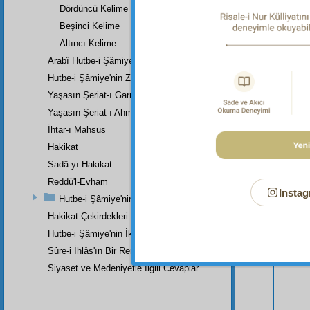
Dördüncü Kelime
Beşinci Kelime
Altıncı Kelime
Arabî Hutbe-i Şâmiye'nin Zeylinin Kısa Bir Tercümesi
Hutbe-i Şâmiye'nin Zeylinin Zeyli
Yaşasın Şeriat-ı Garrâ
Yaşasın Şeriat-ı Ahmedî (a.s.m.)
İhtar-ı Mahsus
Hakikat
Sadâ-yı Hakikat
Bu Say
Reddü'l-Evham
Instag
Hutbe-i Şâmiye'nin Birinci Zeylinin Zeylinden Son Parçadır
Hakikat Çekirdekleri
Hutbe-i Şâmiye'nin İkinci Zeylinin İkinci Kısmı
Sûre-i İhlâs'ın Bir Remzi
Siyaset ve Medeniyetle İlgili Cevaplar