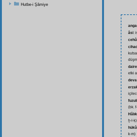
Hutbe-i Şâmiye
anga
âsi
: 
cehû
ciha
kutsa
düşm
daire
etki a
deva
erza
içile
fuzul
(bk. f
Hâlık
ḫ-l-ḳ)
hükû
k-m)