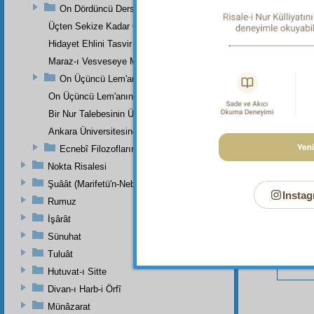
On Dördüncü Ders
Üçten Sekize Kadar Olan Derslerin Özeti
Hidayet Ehlini Tasvir Eden Bir Levha
Bu Say
Maraz-ı Vesveseye Müptelâ Olanlara Bir Ders
On Üçüncü Lem'anın On İkinci İşaretinden
On Üçüncü Lem'anın On Üçüncü İşaretinin Üçüncü Noktasından
Bir Nur Talebesinin Üstad Hazretlerinin Dâr-ı Bekaya İrtihallerind
Ankara Üniversitesinde Okunan Bir Konferans
Ecnebî Filozofların Kur'ân'ı Tasdiklerine Dair Şehadetleri
Nokta Risalesi
Şuâât (Marifetü'n-Nebi)
Instag
Rumuz
İşârât
Sünuhat
Tuluât
Hutuvat-ı Sitte
Divan-ı Harb-i Örfî
Münâzarat