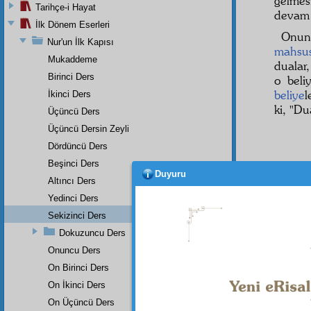
gelmes
Tarihçe-i Hayat
devam 
İlk Dönem Eserleri
Onun 
Nur'un İlk Kapısı
mahsu
Mukaddeme
dualar,
Birinci Ders
o beli
beliye
l
İkinci Ders
ki, "Du
Üçüncü Ders
Üçüncü Dersin Zeyli
Dördüncü Ders
Beşinci Ders
Duyuru
Altıncı Ders
Yedinci Ders
Sekizinci Ders
Dokuzuncu Ders
Onuncu Ders
On Birinci Ders
On İkinci Ders
On Üçüncü Ders