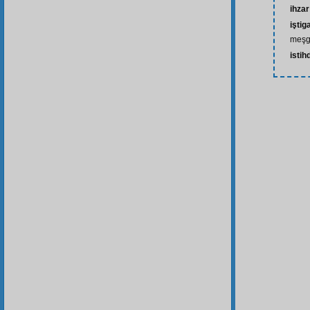
ihzar
iştig
meşg
isti