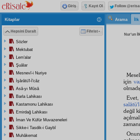
Giriş
Kayıt Ol
Follow @erisa
Kitaplar
Arama
İl
Hepsini Daralt
Fihrist
Nur'un İl
Sözler
Mektubat
Lem'alar
Şuâlar
Mesnevî-i Nuriye
Mesel
için
va
İşârâtü'l-İ'câz
olmadığ
Asâ-yı Mûsâ
Barla Lahikası
Evet,
salâtü'
Kastamonu Lahikası
değil 
Emirdağ Lahikası
açılma
İman Ve Küfür Muvazeneleri
zamanı
Sikke-i Tasdik-i Gaybî
Onun
Muhâkemat