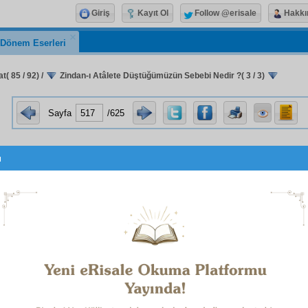
Giriş
Kayıt Ol
Follow @erisale
Hakkı
k Dönem Eserleri
t( 85 / 92)
/
Zindan-ı Atâlete Düştüğümüzün Sebebi Nedir ?( 3 / 3)
Sayfa
/625
u
Nasıl?
p:
İki madde var, mezc ettiriyorum. Bir tiryak-ı şâfi, bir e
d eder.
Nerede bulunur?
p:
Medeniyet ve
fazilet
çarşısında,
cephe
sinde insan yazıl
e olan sandık içindeki, üstüne kalb yazılan siyah ve pırlan
r kutudadır.
İsimleri nedir?