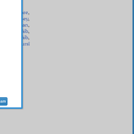
de-i Seyyare
,
Ebu Lâşey
,
İbnüzzaman
,
Ehu'l-Acâib
,
mmi'l-Garâib
,
n Said Nursî
mam