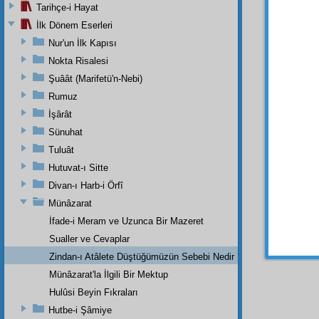
Ceva
Tarihçe-i Hayat
İlk Dönem Eserleri
Nur'un İlk Kapısı
Nokta Risalesi
Şuâât (Marifetü'n-Nebi)
Rumuz
İşârât
Sünuhat
Tuluât
Hutuvat-ı Sitte
Divan-ı Harb-i Örfî
Münâzarat
İfade-i Meram ve Uzunca Bir Mazeret
Sualler ve Cevaplar
Zindan-ı Atâlete Düştüğümüzün Sebebi Nedir ?
Münâzarat'la İlgili Bir Mektup
Hulûsi Beyin Fıkraları
Hutbe-i Şâmiye