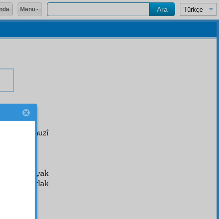
Menu
nda
lektrik-i muzî
an ve iki ayak
ta gibi parlak