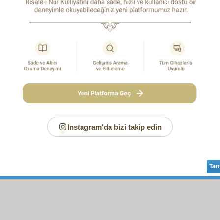
p:
İman,
muhabbet
,
sadâkat
,
hamiyet
.
Ceri
İbn-u A
Bediüzzama
Instagram'da bizi takip edin
Sayfa
/625
Ta