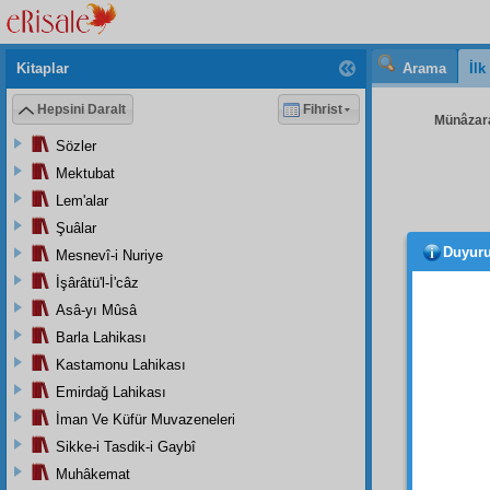
Kitaplar
Arama
İl
Hepsini Daralt
Fihrist
Münâzara
Sözler
Mektubat
Lem'alar
Şuâlar
Duyur
Mesnevî-i Nuriye
Sual:
İşârâtü'l-İ'câz
Ceva
Asâ-yı Mûsâ
tevellü
Barla Lahikası
Sual:
Kastamonu Lahikası
Ceva
Emirdağ Lahikası
üstünd
İman Ve Küfür Muvazeneleri
olan bi
Sikke-i Tasdik-i Gaybî
Sual:
Muhâkemat