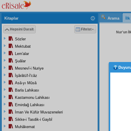
Kitaplar
Arama
İl
Hepsini Daralt
Fihrist
Nur'un İl
Sözler
Mektubat
Lem'alar
Şuâlar
Duyur
Mesnevî-i Nuriye
yapar
Bütün 
İşârâtü'l-İ'câz
iplerle
Asâ-yı Mûsâ
Barla Lahikası
Made
Onun h
Kastamonu Lahikası
vazife-
Emirdağ Lahikası
bak. Ö
İman Ve Küfür Muvazeneleri
Sikke-i Tasdik-i Gaybî
Muhâkemat