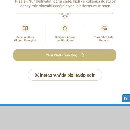
ize yeter; O ne güzel vekildir (koruyucu sahiptir)." Âl-i İmrân Sûresi, 3
zel sâhip ve O ne güzel yardımcıdır." Enfâl Sûresi, 8:40.
Instagram'da bizi takip edin
Sayfa
/625
Ta