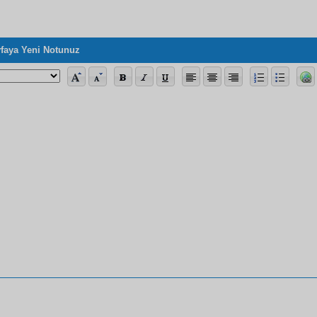
faya Yeni Notunuz
en Evvel Risale-i Nur ve Üstad Hakkındaki Bir Takrizi