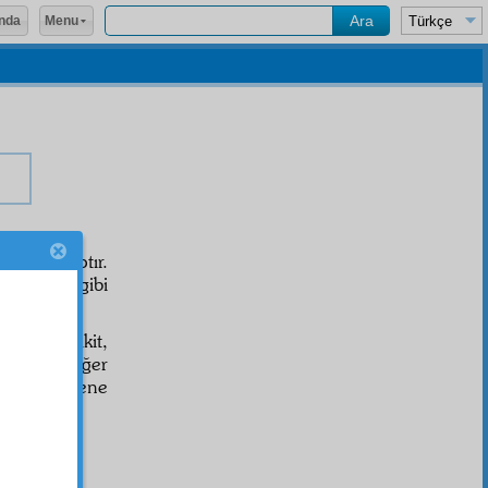
Menu
nda
ç, bir kaptır.
cik sicim gibi
al
ettiği vakit,
amel
et. Eğer
 sen vazifene
حَسْبُنَ