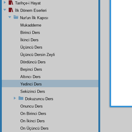
de.
Tarihçe-i Hayat
İlk Dönem Eserleri
Nur'un İlk Kapısı
Mukaddeme
Birinci Ders
İkinci Ders
Dipnot-1
"Allah b
Üçüncü Ders
Üçüncü Dersin Zeyli
Dipnot-2
"O ne gü
Dördüncü Ders
Beşinci Ders
Altıncı Ders
Yedinci Ders
Sekizinci Ders
Dokuzuncu Ders
Onuncu Ders
On Birinci Ders
On İkinci Ders
On Üçüncü Ders