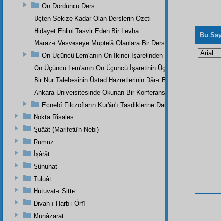
On Dördüncü Ders
Üçten Sekize Kadar Olan Derslerin Özeti
Hidayet Ehlini Tasvir Eden Bir Levha
Bu Say
Maraz-ı Vesveseye Müptelâ Olanlara Bir Ders
On Üçüncü Lem'anın On İkinci İşaretinden
On Üçüncü Lem'anın On Üçüncü İşaretinin Üçüncü Noktasından
Bir Nur Talebesinin Üstad Hazretlerinin Dâr-ı Bekaya İrtihallerind
Ankara Üniversitesinde Okunan Bir Konferans
Ecnebî Filozofların Kur'ân'ı Tasdiklerine Dair Şehadetleri
Nokta Risalesi
Şuâât (Marifetü'n-Nebi)
Rumuz
İşârât
Sünuhat
Tuluât
Hutuvat-ı Sitte
Divan-ı Harb-i Örfî
Münâzarat