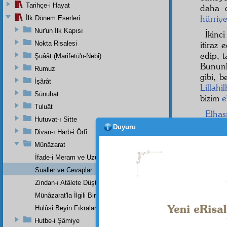
Tarihçe-i Hayat
daha d
hürriye
İlk Dönem Eserleri
Nur'un İlk Kapısı
İkinc
Nokta Risalesi
itiraz 
edip, 
Şuâât (Marifetü'n-Nebi)
Bununl
Rumuz
gibi, 
İşârât
Lillah
Sünuhat
bizim
e
Tuluât
Elhası
Hutuvat-ı Sitte
"Hayda
Duyuru
Divan-ı Harb-i Örfî
diyor
Münâzarat
İfade-i Meram ve Uzunca Bir Mazeret
Sualler ve Cevaplar
Dipnot-1
"Her ki
Zindan-ı Atâlete Düştüğümüzün Sebebi Nedir ?
kendisid
Münâzarat'la İlgili Bir Mektup
Dipnot-2
Hulûsi Beyin Fıkraları
Her ki
Hutbe-i Şâmiye