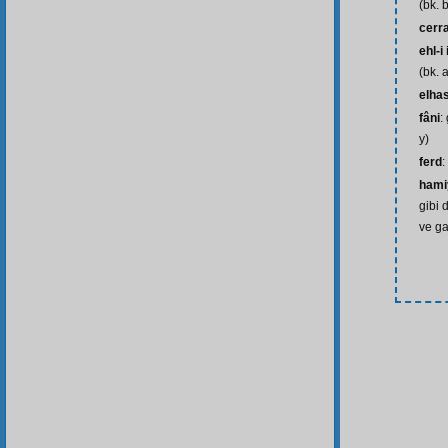
(bk. 
cerr
ehl-i 
(bk. 
elhas
fâni
:
y)
ferd
:
hami
gibi 
ve ga