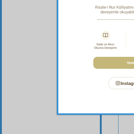
Dipnot-3
Her kim
Instag
Bu Say