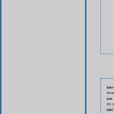
âdet
deva
aziz
:
(bk. 
bâkî
: