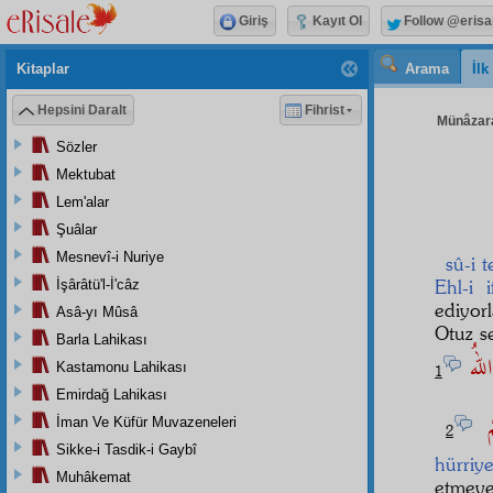
Giriş
Kayıt Ol
Follow @erisa
Kitaplar
Arama
İl
Hepsini Daralt
Fihrist
Münâzara
Sözler
Mektubat
Lem'alar
Şuâlar
Mesnevî-i Nuriye
sû-i 
Ehl-i i
İşârâtü'l-İ'câz
ediyor
Asâ-yı Mûsâ
Otuz 
Barla Lahikası
اللهُ
Kastamonu Lahikası
1
Emirdağ Lahikası
مْ
İman Ve Küfür Muvazeneleri
2
Sikke-i Tasdik-i Gaybî
hürriye
Muhâkemat
etmey