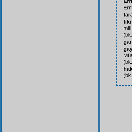
Er
Erm
far
fikr
mil
(bk.
gar
gay
Mü
(bk
hak
(bk