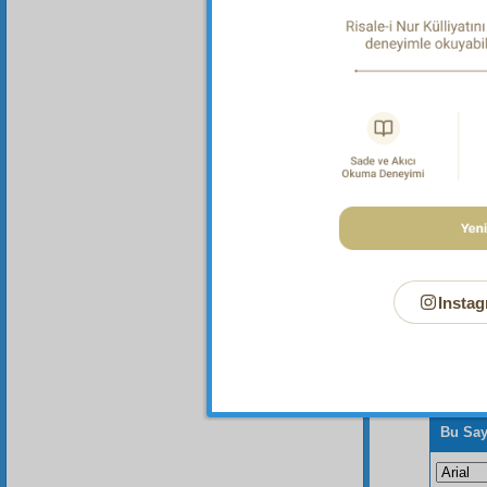
Dipnot-2
"Sizden 
Müslim, 
Mukaddim
278, 28
Instag
Bu Say