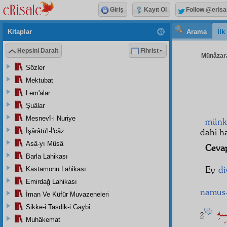
Giriş
Kayıt Ol
Follow @erisa
Kitaplar
Arama
İl
Hepsini Daralt
Fihrist
Münâzara
Sözler
Mektubat
Lem'alar
Şuâlar
Mesnevî-i Nuriye
münk
dahi h
İşârâtü'l-İ'câz
Asâ-yı Mûsâ
Ceva
Barla Lahikası
Ey
d
Kastamonu Lahikası
Emirdağ Lahikası
namus-
İman Ve Küfür Muvazeneleri
ْسِهِ
Sikke-i Tasdik-i Gaybî
2
Muhâkemat