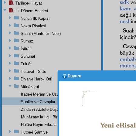
sıdk
v
Tarihçe-i Hayat
lâzım 
İlk Dönem Eserleri
değil k
Nur'un İlk Kapısı
nesh
i
Nokta Risalesi
Sual
Şuâât (Marifetü'n-Nebi)
içindir
Rumuz
Ceva
İşârât
büyük
Sünuhat
muhab
Tuluât
müteha
eden İ
Hutuvat-ı Sitte
Duyuru
bazı kü
Divan-ı Harb-i Örfî
hakikat
Münâzarat
ahmak
İfade-i Meram ve Uzunca Bir Mazeret
edeme
Sualler ve Cevaplar
galebe
Zindan-ı Atâlete Düştüğümüzün Sebebi Nedir ?
Münâzarat'la İlgili Bir Mektup
Hulûsi Beyin Fıkraları
Dipnot-1
"Mü'minl
Hutbe-i Şâmiye