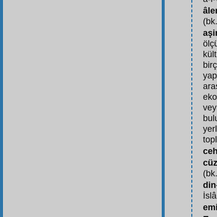
âl
(bk
aşi
ölç
kül
bir
yap
ara
eko
vey
bul
yerl
top
ceh
cüz
(bk
din
İsl
emi