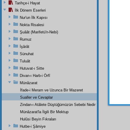
umumî
Tarihçe-i Hayat
Hindis
İlk Dönem Eserleri
galeya
Nur'un İlk Kapısı
ve
tera
yine uc
Nokta Risalesi
cevher
Şuâât (Marifetü'n-Nebi)
müslim
Rumuz
mütesa
İşârât
birbiri
Sünuhat
nokta-
mânev
Tuluât
hürriye
Hutuvat-ı Sitte
mânevî
Divan-ı Harb-i Örfî
Münâzarat
İfade-i Meram ve Uzunca Bir Mazeret
Haşiye-
Sualler ve Cevaplar
Lillâhil
Zindan-ı Atâlete Düştüğümüzün Sebebi Nedir ?
Münâzarat'la İlgili Bir Mektup
Hulûsi Beyin Fıkraları
Hutbe-i Şâmiye