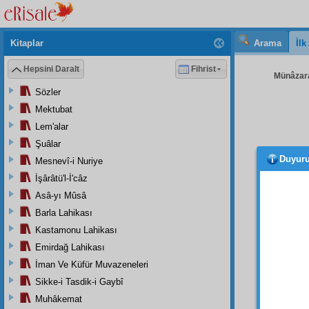
Kitaplar
Arama
İl
Hepsini Daralt
Fihrist
Münâzara
Sözler
Mektubat
Lem'alar
Şuâlar
Duyur
Mesnevî-i Nuriye
Sual:
mukad
İşârâtü'l-İ'câz
Asâ-yı Mûsâ
Ceva
Barla Lahikası
Birin
Kastamonu Lahikası
yı hürr
Emirdağ Lahikası
İşte b
Çin
ifr
İman Ve Küfür Muvazeneleri
birden
Sikke-i Tasdik-i Gaybî
kalkac
Muhâkemat