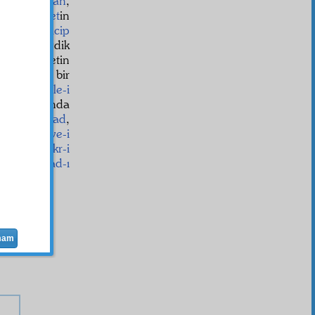
 ki:
Arabistan
,
kr-i hürriyet
in
e
inkılâb-ı acip
ene verseydik
an İslâmiyetin
i ki, her bir
 mütedahile-i
ye
noktasında
kta-i istinad
,
rülen
kuvve-i
n
eden
fikr-i
olan
istibdad-ı
mam