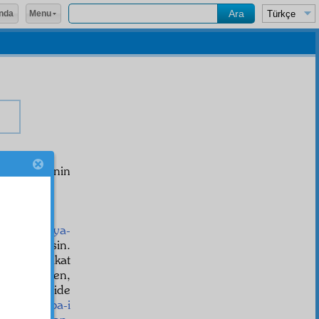
Menu
nda
 hürriyetinin
ekmişti.
Ziya-
ât
ı göstersin.
acaktır. Fakat
 geldiğinden,
ırdı, git gide
eniz,
huteba-i