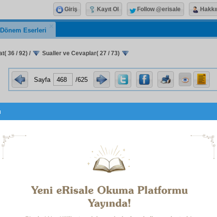
Giriş
Kayıt Ol
Follow @erisale
Hakkı
k Dönem Eserleri
t( 36 / 92)
/
Sualler ve Cevaplar( 27 / 73)
Sayfa
/625
u
Heyhât
! Nasıl, hürriyetimiz
umum
âlem-i İslâm
ın
dime
si ve
fecr-i sâdık
ı olur?
p:
İki cihetle:
cisi: Bizde olan
istibdat
,
Asya
'nın hürriyetine
zulmanî
bir
set
ç
iyet
o
muzlim
perdeden geçemezdi ki, gözleri açsın,
kemâl
u
sed
din
tahrib
iyle,
fikr-i hürriyet
Çin
'e kadar yayıldı ve yayıl
at
edip
komünist
oldu. Âlemdeki terazinin hürriyet gözü ağır
 bire terazinin öteki gözünde olan vahşet ve istibdadı kald
ak. Eğer siz
sahife-i efkâr
ı okusanız,
tarîk-i siyaset
i görs