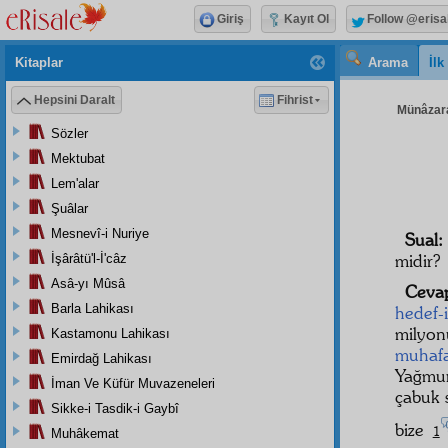
Giriş
Kayıt Ol
Follow @erisa
Kitaplar
Arama
İl
Hepsini Daralt
Fihrist
Münâzara
Sözler
Mektubat
Lem'alar
Şuâlar
Mesnevî-i Nuriye
Sual
midir?
İşârâtü'l-İ'câz
Asâ-yı Mûsâ
Ceva
Barla Lahikası
hedef-
milyo
Kastamonu Lahikası
muhaf
Emirdağ Lahikası
Yağm
İman Ve Küfür Muvazeneleri
çabuk 
Sikke-i Tasdik-i Gaybî
bize
1
Muhâkemat