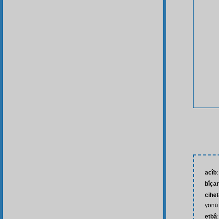
acîb
:
bîça
cihet-
yönü
etbâ