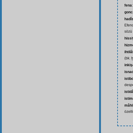
fena
gonc
hadîs
Efend
sözü 
hissi
hizm
ihtilâ
(bk. ḫ
inkiş
isna
istib
desp
istid
istim
mâhi
özell