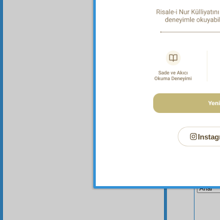
Haşiye-
Acele et
Instag
Bu Say