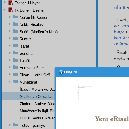
Tarihçe-i Hayat
cihet
t
İlk Dönem Eserleri
Nur'un İlk Kapısı
Evet
Nokta Risalesi
ve
lem
hayat
ı
Şuâât (Marifetü'n-Nebi)
kemâl
Rumuz
selâme
İşârât
Sual:
Sünuhat
onda bi
Tuluât
Ceva
Hutuvat-ı Sitte
Duyuru
herşeyi
Divan-ı Harb-i Örfî
Sual:
Münâzarat
İfade-i Meram ve Uzunca Bir Mazeret
Sualler ve Cevaplar
Zindan-ı Atâlete Düştüğümüzün Sebebi Nedir ?
Dipnot-1
"Bölünme
Münâzarat'la İlgili Bir Mektup
Hulûsi Beyin Fıkraları
Dipnot-2
"Ümidin
Hutbe-i Şâmiye