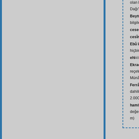
olan 
Dağı”
Beyt
bilgi
cese
cesî
Ebû 
hiçbi
ehl-i
Ekra
reçet
Münâz
Ferr
dahil
2.000
hamiy
değer
m)