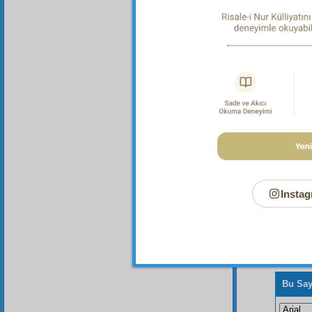
Dipnot-1
"Milleti
el-Aclûn
Instag
Bu Say