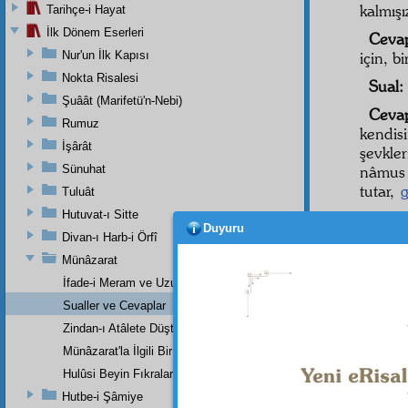
kalmışı
Tarihçe-i Hayat
İlk Dönem Eserleri
Ceva
Nur'un İlk Kapısı
için, b
Nokta Risalesi
Sual:
Şuâât (Marifetü'n-Nebi)
Ceva
Rumuz
kendi
İşârât
şevkler
Sünuhat
nâmus d
tutar,
g
Tuluât
Hutuvat-ı Sitte
neşvü
Duyuru
Divan-ı Harb-i Örfî
misâl-
Münâzarat
Meşru
İfade-i Meram ve Uzunca Bir Mazeret
Sual
Sualler ve Cevaplar
belki o
Zindan-ı Atâlete Düştüğümüzün Sebebi Nedir ?
Münâzarat'la İlgili Bir Mektup
Ceva
eski âd
Hulûsi Beyin Fıkraları
farklar
Hutbe-i Şâmiye