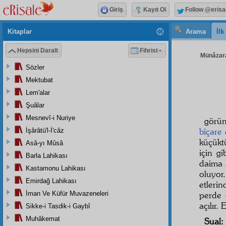
Giriş
Kayıt Ol
Follow @erisa
Kitaplar
Arama
İl
Hepsini Daralt
Fihrist
Münâzara
Sözler
Mektubat
Lem'alar
Şuâlar
Mesnevî-i Nuriye
görün
bîçare
İşârâtü'l-İ'câz
küçüktü
Asâ-yı Mûsâ
için gi
Barla Lahikası
daima 
Kastamonu Lahikası
oluyor
Emirdağ Lahikası
etleri
İman Ve Küfür Muvazeneleri
perde
açılır.
Sikke-i Tasdik-i Gaybî
Muhâkemat
Sual