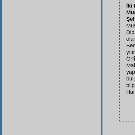
İki
Mus
Şe
Mus
Dip
ola
Bed
yıl
Örf
Ma
yap
bul
bilg
Har