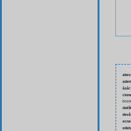
abes
ade
âsâr
cinn
bozu
dakî
devâ
ecne
edeb