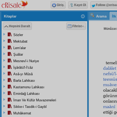
Giriş
Kayıt Ol
Follow @erisa
Kitaplar
Arama
İl
Hepsini Daralt
Fihrist
Münâzara
Sözler
Mektubat
Lem'alar
Şuâlar
Mesnevî-i Nuriye
temel
dalâlet 
İşârâtü'l-İ'câz
nefsü'l
Asâ-yı Mûsâ
teessü
Barla Lahikası
muâve
Kastamonu Lahikası
olacak
Emirdağ Lahikası
görün
İman Ve Küfür Muvazeneleri
onları
maânî
Sikke-i Tasdik-i Gaybî
ettiği 
Muhâkemat