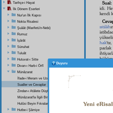
Sual
Tarihçe-i Hayat
idi. H
İlk Dönem Eserleri
kendi 
Nur'un İlk Kapısı
Cev
Nokta Risalesi
ıstılâh
ı
Şuâât (Marifetü'n-Nebi)
istibd
Rumuz
yükseli
İşârât
hak
'tır
Sünuhat
parlak
ihtiya
Tuluât
hükûm
Hutuvat-ı Sitte
Duyuru
Divan-ı Harb-i Örfî
Münâzarat
Haşiye-
İfade-i Meram ve Uzunca Bir Mazeret
Dikkat l
Sualler ve Cevaplar
Zindan-ı Atâlete Düştüğümüzün Sebebi Nedir ?
Haşiye-
Kürtlere
Münâzarat'la İlgili Bir Mektup
Hulûsi Beyin Fıkraları
Hutbe-i Şâmiye