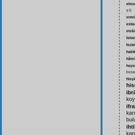
elma
s̱-l)
enm
esba
etvâ
fehm
fezl
haki
hâtır
haya
boza
hisş
his
ibr
koy
ifr
karı
bul
ihti
karı