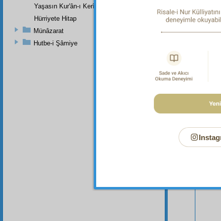
Şüphesiz
Yaşasın Kur'ân-ı Kerîmin Kanûn-u Esasîleri
Hürriyete Hitap
Münâzarat
Hutbe-i Şâmiye
Instag
Bu Say