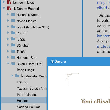
i'lâ-yı
Tarihçe-i Hayat
cihad
e
İlk Dönem Eserleri
Amm
Nur'un İlk Kapısı
havale
Nokta Risalesi
vahşil
Şuâât (Marifetü'n-Nebi)
yoktu
Rumuz
kuvvet
İşârât
Avrupa
müteve
Sünuhat
olunmu
Tuluât
Hutuvat-ı Sitte
ينُ
Duyuru
1
Divan-ı Harb-i Örfî
ve
med
İfade-i Nâşir
hüküm
İki Mekteb-i Musibetin Şehadetnamesi
Hâtime
Yaşasın Şeriat-ı Ahmedî (a.s.m.)
Haşiye-
İhtar-ı Mahsus
O zaman
Hakikat
Dipnot-1
Sadâ-yı Hakikat