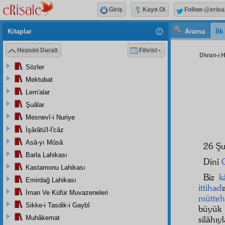
Giriş
Kayıt Ol
Follow @erisa
Kitaplar
Arama
İl
Hepsini Daralt
Fihrist
Divan-ı H
Sözler
Mektubat
Lem'alar
Şuâlar
Mesnevî-i Nuriye
İşârâtü'l-İ'câz
Asâ-yı Mûsâ
26 Şu
Barla Lahikası
Dinî
Kastamonu Lahikası
Biz
k
Emirdağ Lahikası
ittihad
İman Ve Küfür Muvazeneleri
mütteh
Sikke-i Tasdik-i Gaybî
büyük
Muhâkemat
silâhıy