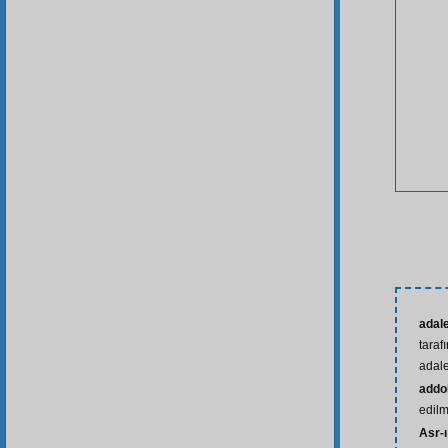
adale
taraf
adale
addo
edil
Asr-