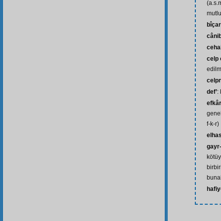
(a.s.
mutlu
bîça
câni
ceha
celp
edil
celp
def’
:
efkâ
genel
f-k-r)
elhas
gayr
kötüy
birbi
bunak
hafiy