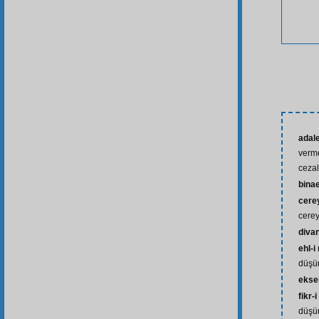
adal
verme
cezal
bina
cere
cerey
divan
ehl-i
düşün
ekse
fikr-
düşün