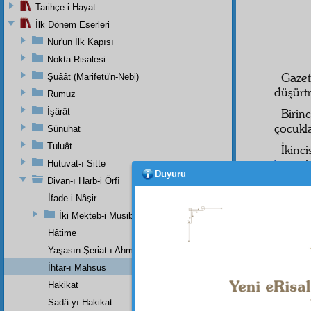
Tarihçe-i Hayat
İlk Dönem Eserleri
Nur'un İlk Kapısı
Nokta Risalesi
Gaze
Şuâât (Marifetü'n-Nebi)
düşürt
Rumuz
İşârât
Birin
çocukla
Sünuhat
Tuluât
İkinc
kamet
Hutuvat-ı Sitte
Duyuru
Divan-ı Harb-i Örfî
İfade-i Nâşir
İki Mekteb-i Musibetin Şehadetnamesi
Hâtime
Yaşasın Şeriat-ı Ahmedî (a.s.m.)
İhtar-ı Mahsus
Hakikat
Sadâ-yı Hakikat