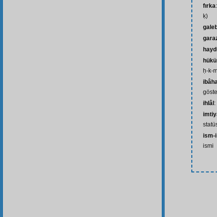
fırka
ḳ)
gale
gara
hayd
hük
ḥ-k-
ibâh
göst
ihlâl
:
imti
statü
ism-
ismi