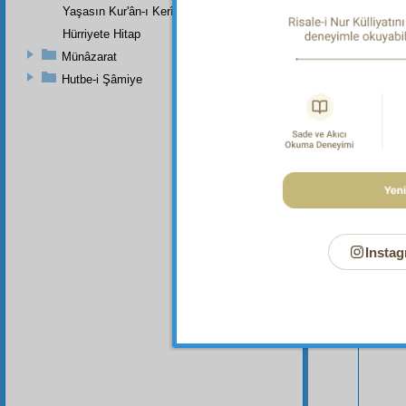
Yaşasın Kur'ân-ı Kerîmin Kanûn-u Esasîleri
Hürriyete Hitap
Münâzarat
Hutbe-i Şâmiye
Bu Say
Instag