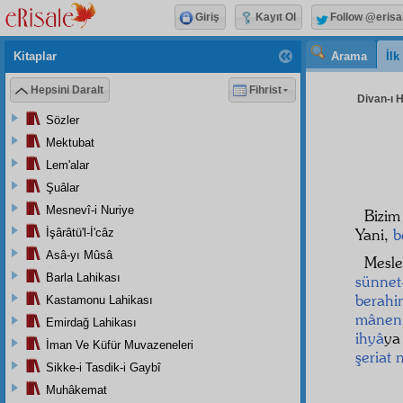
Giriş
Kayıt Ol
Follow @erisa
Kitaplar
Arama
İl
Hepsini Daralt
Fihrist
Divan-ı H
Sözler
Mektubat
Lem'alar
Şuâlar
Mesnevî-i Nuriye
Bizim
Yani,
b
İşârâtü'l-İ'câz
Asâ-yı Mûsâ
Mesle
Barla Lahikası
sünnet
berahin
Kastamonu Lahikası
mânen
Emirdağ Lahikası
ihyâ
y
İman Ve Küfür Muvazeneleri
şeriat
Sikke-i Tasdik-i Gaybî
Muhâkemat