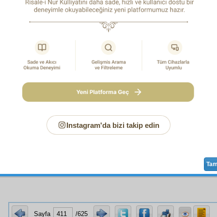
se
lerine
nispeten
sizin gürültülü olan
medrese
lerini
an-ı ilmiye
yi gösteriyor.
m
Şâfiî
olduğunuzdan ve imam arkasında
kıraat-ı Fatiha
i
َانِ اِلاَّ
vızıltılarınız sizi
mezheben
ve
medreseten
ve
fıtraten
مَا سَ
'nın başka bir unvanı olan
teşebbüs-ü şahsiye
ye teşvik
de her bir
kemâl
in
müessis
ve
hâmî
si olan cesaret ve
nâm
ye
sizlere emrediyor ki: Nasıl ki, şimdiye kadar
dimağ
dan
la, aklı kuvvete
mezc
ederek
maarif
inizi kılıçlarınızın
hutut-u
mekle
şecaat-i maddiye
de
terakki
ettiniz. Şimdi ise,
kalbd
z
Instagram'da bizi takip edin
Ta
çin ancak çalıştığının karşılığı vardır." Necm Sûresi, 53:39.
Sayfa
/625