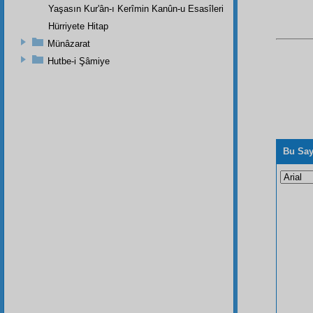
Yaşasın Kur'ân-ı Kerîmin Kanûn-u Esasîleri
Hürriyete Hitap
Münâzarat
Hutbe-i Şâmiye
Bu Say