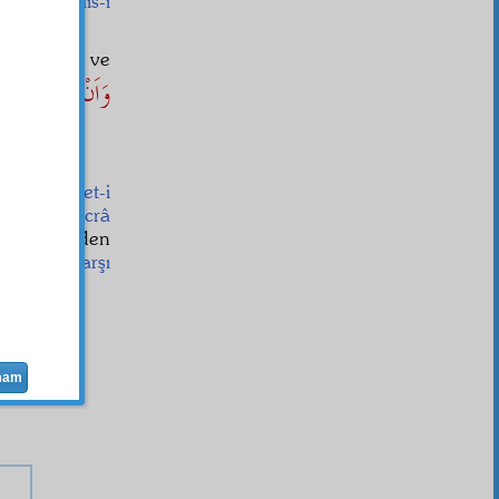
z bir
meclis-i
le
semâvî
ve
وَاَنْ لَيْسَ لِلاِنْس
 ediyor.
us-u millet-i
 kalbe
mecrâ
 cevher
inden
en fikre karşı
mam