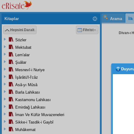
Kitaplar
Arama
İl
Hepsini Daralt
Fihrist
Divan-ı H
Sözler
Mektubat
Lem'alar
Şuâlar
Duyur
Mesnevî-i Nuriye
ediyo
İmtiha
İşârâtü'l-İ'câz
millî
il
Asâ-yı Mûsâ
Yoksa, 
Barla Lahikası
Evet
Kastamonu Lahikası
meylü'l
Emirdağ Lahikası
medeni
İman Ve Küfür Muvazeneleri
edecek
Sikke-i Tasdik-i Gaybî
Hatta
Muhâkemat