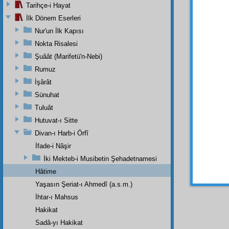
medre
Tarihçe-i Hayat
meb'us
İlk Dönem Eserleri
He
Nur'un İlk Kapısı
ruhanî
Nokta Risalesi
Şuâât (Marifetü'n-Nebi)
عٰى
1
Rumuz
İşârât
Hem 
Sünuhat
İslâmi
Tuluât
açmak
öğren
Hutuvat-ı Sitte
menfe
Divan-ı Harb-i Örfî
İfade-i Nâşir
İki Mekteb-i Musibetin Şehadetnamesi
Dipnot-1
Hâtime
"İnsan i
Yaşasın Şeriat-ı Ahmedî (a.s.m.)
İhtar-ı Mahsus
Hakikat
Sadâ-yı Hakikat