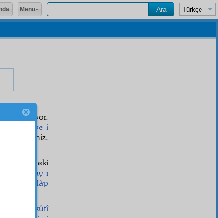
Menu
nda
görmek istiyor.
yet-i diniye-i
gibi gösteriniz.
r.
r birinizdeki
saadet-saray-ı
riyet
e
inkılâp
larının
sükûtî