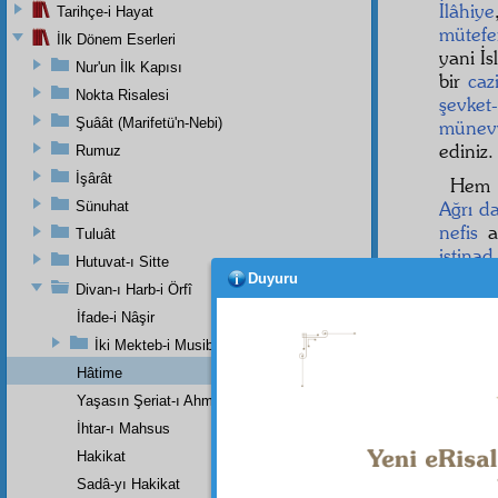
İlâhiye
Tarihçe-i Hayat
mütefe
İlk Dönem Eserleri
yani İs
Nur'un İlk Kapısı
bir
caz
Nokta Risalesi
şevket-
Şuâât (Marifetü'n-Nebi)
münev
ediniz.
Rumuz
İşârât
Hem
Ağrı da
Sünuhat
nefis
al
Tuluât
istinad
Hutuvat-ı Sitte
Duyuru
Divan-ı Harb-i Örfî
İfade-i Nâşir
İki Mekteb-i Musibetin Şehadetnamesi
Hâtime
Yaşasın Şeriat-ı Ahmedî (a.s.m.)
İhtar-ı Mahsus
Hakikat
Sadâ-yı Hakikat