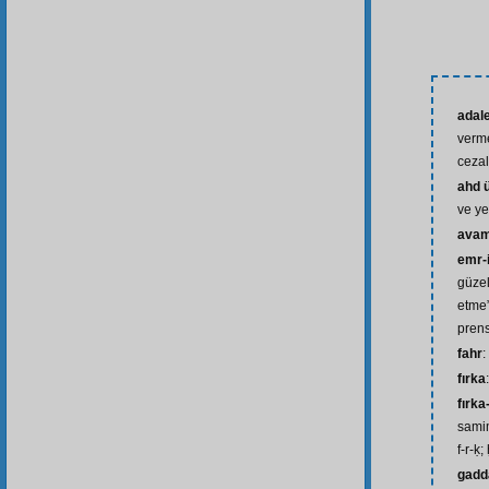
adal
verme
cezal
ahd 
ve y
ava
emr-i
güzel
etme”
prens
fahr
:
fırka
fırka
samim
f-r-ḳ;
gadd