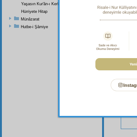
Yaşasın Kur'ân-ı Kerîmin Kanûn-u Esasîleri
Hürriyete Hitap
Münâzarat
Hutbe-i Şâmiye
Bu Say
Instag