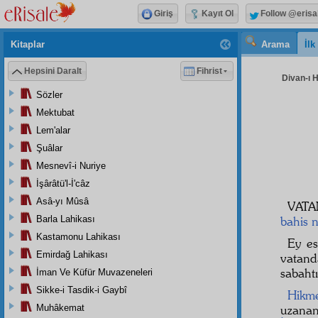
Giriş
Kayıt Ol
Follow @erisa
Kitaplar
Arama
İl
Hepsini Daralt
Fihrist
Divan-ı H
Sözler
Mektubat
Lem'alar
Şuâlar
Mesnevî-i Nuriye
İşârâtü'l-İ'câz
Asâ-yı Mûsâ
VATA
Barla Lahikası
bahis
Kastamonu Lahikası
Ey es
Emirdağ Lahikası
vatand
sabahtı
İman Ve Küfür Muvazeneleri
Sikke-i Tasdik-i Gaybî
Hikm
Muhâkemat
uzanan