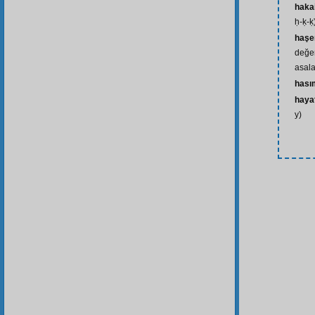
haka
ḥ-ḳ-ḳ
haşe
değer
asala
hası
hayat
y)