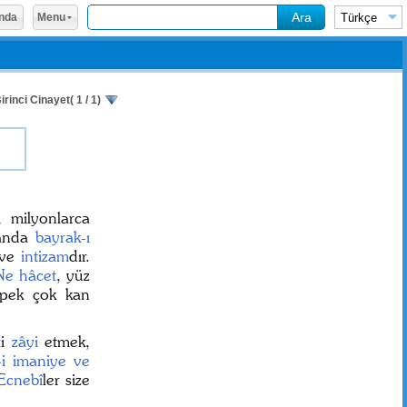
Menu
nda
irinci Cinayet( 1 / 1)
l, milyonlarca
manda
bayrak-ı
ve
intizam
dır.
Ne hâcet
, yüz
 pek çok kan
t
i
zâyi
etmek,
-i imaniye ve
Ecnebî
ler size