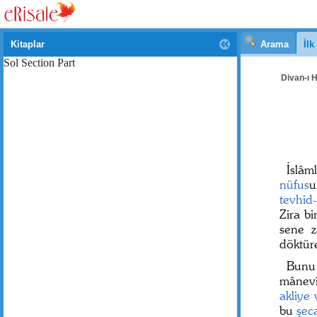
Kitaplar
Arama
İl
Sol Section Part
Divan-ı H
İslâm
nüfus
u
tevhid-
Zira b
sene z
döktü
Bunu
mânevî
akliye
bu
şec