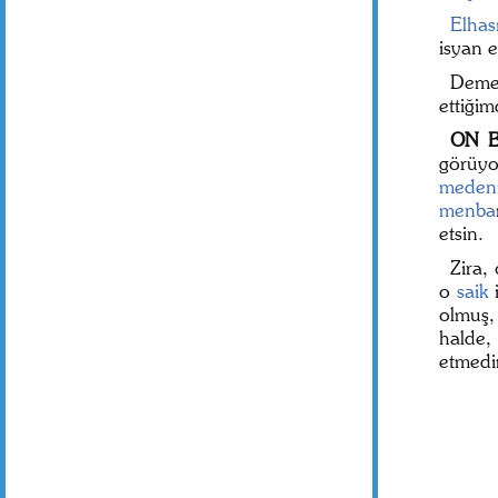
Elhası
isyan e
Deme
ettiğim
ON B
görüyo
meden
menba
etsin.
Zira,
o
saik
olmuş,
halde
etmedi