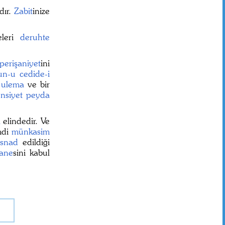
dır.
Zabit
inize
eleri
deruhte
 perişaniyet
ini
un-u cedide-i
ı
ulema
ve bir
nsiyet
peyda
a
elindedir. Ve
mdi
münkasim
isnad
edildiği
hane
sini kabul