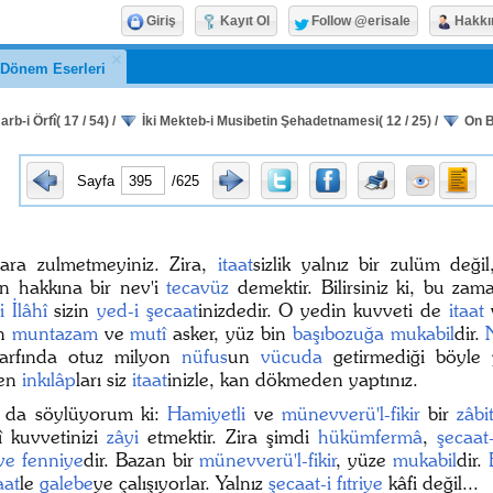
Giriş
Kayıt Ol
Follow @erisale
Hakkı
k Dönem Eserleri
arb-i Örfî( 17 / 54)
/
İki Mekteb-i Musibetin Şehadetnamesi( 12 / 25)
/
On B
Sayfa
/625
lara zulmetmeyiniz. Zira,
itaat
sizlik yalnız bir zulüm deği
n hakkına bir nev'i
tecavüz
demektir. Bilirsiniz ki, bu za
i İlâhî
sizin
yed-i şecaat
inizdedir. O yedin kuvveti de
itaat
in
muntazam
ve
mutî
asker, yüz bin
başıbozuğa
mukabil
dir.
arfında otuz milyon
nüfus
un
vücuda
getirmediği böyle
ren
inkılâp
ları siz
itaat
inizle, kan dökmeden yaptınız.
 da söylüyorum ki:
Hamiyetli
ve
münevverü'l-fikir
bir
zâbi
 kuvvetinizi
zâyi
etmektir. Zira şimdi
hükümfermâ
,
şecaat
 ve fenniye
dir. Bazan bir
münevverü'l-fikir
, yüze
mukabil
dir.
aat
le
galebe
ye çalışıyorlar. Yalnız
şecaat-i fıtriye
kâfi değil...