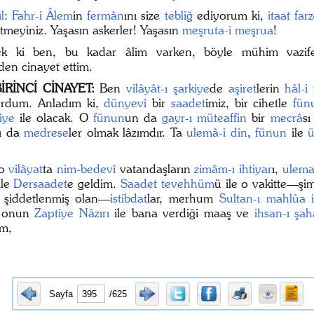
l
:
Fahr-i Âlem
in
fermân
ını size
tebliğ
ediyorum ki,
itaat
farz
tmeyiniz. Yaşasın askerler! Yaşasın
meşruta-i meşrua
!
k ki ben, bu kadar âlim varken, böyle mühim vazif
den cinayet ettim.
İRİNCİ CİNAYET:
Ben
vilâyât-ı şarkiye
de
aşiret
lerin
hâl-i
rdum. Anladım ki,
dünyevî
bir
saadet
imiz, bir cihetle
fün
iye
ile olacak. O
fünun
un da
gayr-ı müteaffin
bir
mecrâ
s
ı da
medrese
ler olmak lâzımdır. Ta
ulemâ-i din
,
fünun
ile
ü
 o
vilâyat
ta
nim-bedevî
vatandaşların
zimâm-ı ihtiyar
ı,
ulem
ile
Dersaadet
e geldim.
Saadet
tevehhüm
ü ile o vakitte—şi
 şiddetlenmiş olan—
istibdat
lar, merhum
Sultan-ı mahlûa
, onun
Zaptiye Nâzırı
ile bana verdiği maaş ve
ihsan-ı şa
m,
Sayfa
/625