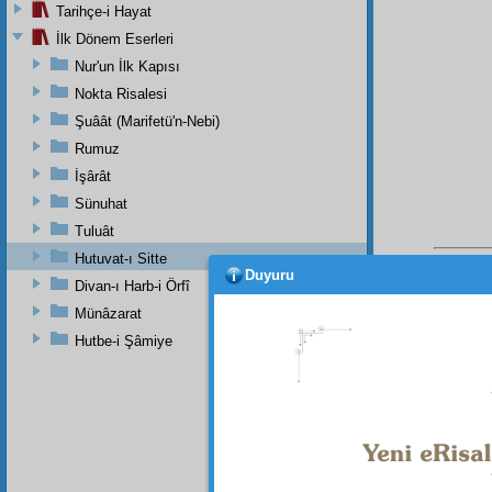
Tarihçe-i Hayat
İlk Dönem Eserleri
Nur'un İlk Kapısı
Nokta Risalesi
Şuâât (Marifetü'n-Nebi)
Rumuz
İşârât
Sünuhat
Tuluât
Hutuvat-ı Sitte
Duyuru
Divan-ı Harb-i Örfî
Münâzarat
Hutbe-i Şâmiye
Bu Say