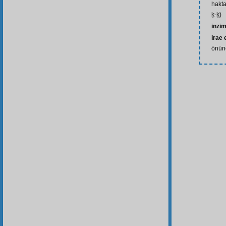
hakta
ḳ-ḳ)
inzi
irae
önün