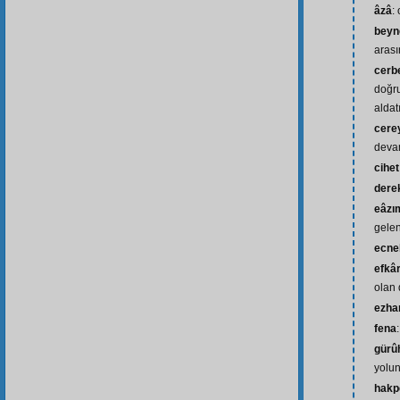
âzâ
:
beyn
aras
cerb
doğr
aldatı
cere
deva
cihet
dere
eâzı
gelen
ecne
efkâr
olan d
ezha
fena
gürû
yolun
hakp