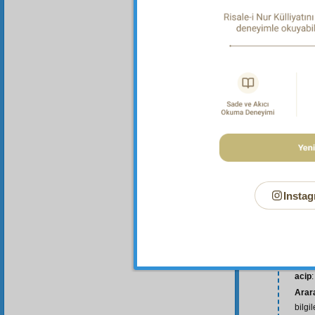
Instag
acip
:
Arar
bilgi