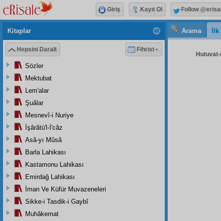
Giriş
Kayıt Ol
Follow @erisa
Kitaplar
Arama
İl
Hepsini Daralt
Fihrist
Hutuvat-ı 
Sözler
Mektubat
Lem'alar
Şuâlar
Mesnevî-i Nuriye
İşârâtü'l-İ'câz
Asâ-yı Mûsâ
Barla Lahikası
Kastamonu Lahikası
Emirdağ Lahikası
İman Ve Küfür Muvazeneleri
Sikke-i Tasdik-i Gaybî
Muhâkemat