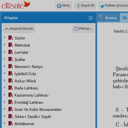
Giriş
Kayıt Ol
Follow @erisa
Kitaplar
Arama
İl
Hepsini Daralt
Fihrist
Tuluât( 1
Sözler
Mektubat
Lem'alar
Şuâlar
Mesnevî-i Nuriye
Şimd
Fıtrate
İşârâtü'l-İ'câz
çekird
Asâ-yı Mûsâ
bab-ı f
Barla Lahikası
Kastamonu Lahikası
Emirdağ Lahikası
S -
İman Ve Küfür Muvazeneleri
meden
Sikke-i Tasdik-i Gaybî
C - İ
Muhâkemat