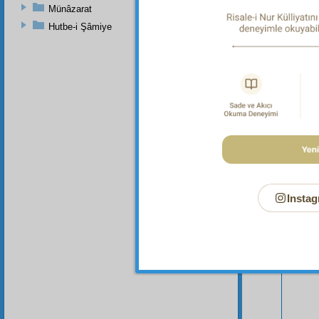
elliye 
Münâzarat
Hutbe-i Şâmiye
Bu Say
Instag