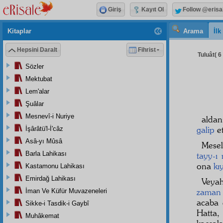
Giriş
Kayıt Ol
Follow @erisa
Kitaplar
Arama
İl
Hepsini Daralt
Fihrist
Tuluât( 6 
Sözler
Mektubat
Lem'alar
Şuâlar
Mesnevî-i Nuriye
aldan
galip
et
İşârâtü'l-İ'câz
Asâ-yı Mûsâ
Mesel
Barla Lahikası
tayy-ı
ona
kı
Kastamonu Lahikası
Emirdağ Lahikası
Veyah
zaman
İman Ve Küfür Muvazeneleri
acaba 
Sikke-i Tasdik-i Gaybî
Hatta
Muhâkemat