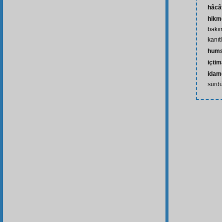
hâcâ
hikm
bakı
kanıt
hums
içti
idam
sürd