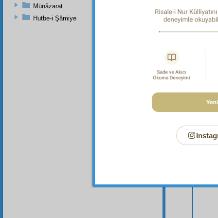
Münâzarat
Hutbe-i Şâmiye
Bu Say
Instag