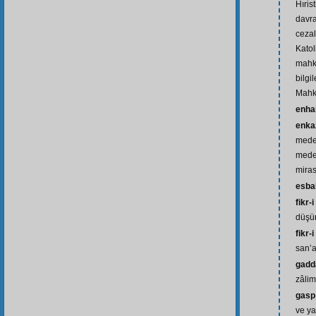
Hıris
davra
cezal
Katol
mahke
bilgi
Mahk
enha
enka
meden
meden
mira
esba
fikr-i
düşü
fikr-
san’a
gadd
zâli
gasp
ve y