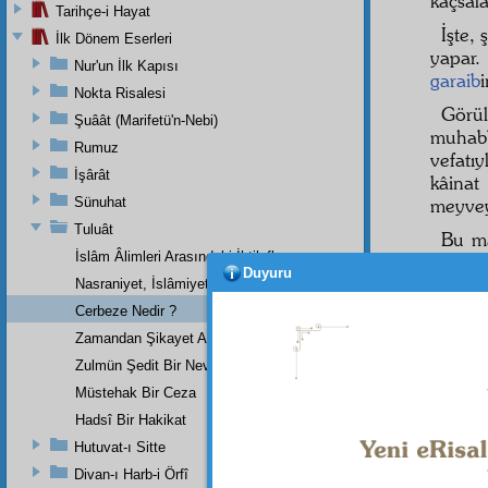
kaçsala
Tarihçe-i Hayat
İşte,
İlk Dönem Eserleri
yapar.
Nur'un İlk Kapısı
garaib
Nokta Risalesi
Görü
Şuâât (Marifetü'n-Nebi)
muhab
Rumuz
vefatı
İşârât
kâinat
Sünuhat
meyvey
Tuluât
Bu m
İslâm Âlimleri Arasındaki İhtilaflar
bir saa
Duyuru
nakais
Nasraniyet, İslâmiyetin İnkişafına Bundan Sonra Mâni Olmayacak
noksan
Cerbeze Nedir ?
bahçe
Zamandan Şikayet Allah'ın San'atına İtiraz Olmaz mı ?
Zulmün Şedit Bir Nev'i
Müstehak Bir Ceza
Haşiye-
Hadsî Bir Hakikat
Çirkin e
Hutuvat-ı Sitte
Divan-ı Harb-i Örfî