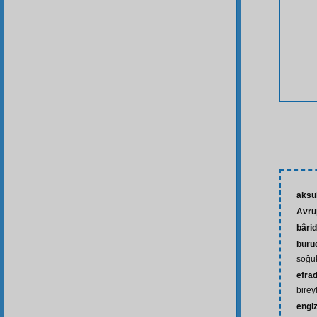
aksü
Avru
bârid
buru
soğuk
efrad
bireyl
engi