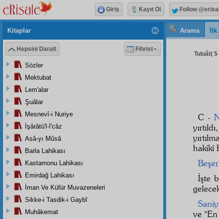
Giriş
Kayıt Ol
Follow @erisa
Kitaplar
Arama
İl
Hepsini Daralt
Fihrist
Tuluât( 5 
Sözler
Mektubat
Lem'alar
Şuâlar
Mesnevî-i Nuriye
C -
N
yırtıld
İşârâtü'l-İ'câz
yırtıl
Asâ-yı Mûsâ
hakikî 
Barla Lahikası
Beşer
Kastamonu Lahikası
Emirdağ Lahikası
İşte 
gelece
İman Ve Küfür Muvazeneleri
Sikke-i Tasdik-i Gaybî
Sani
Muhâkemat
ve "En