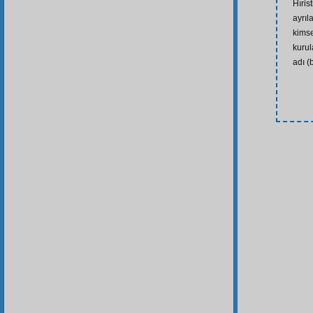
Hıris
ayrıl
kimse
kurul
adı (b