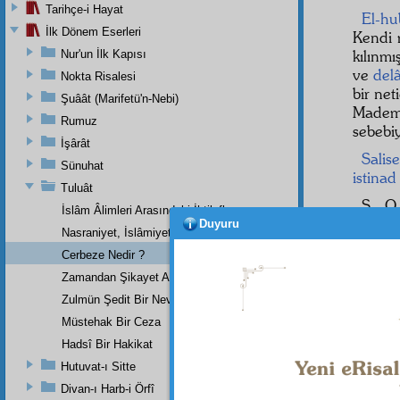
Tarihçe-i Hayat
El-hu
İlk Dönem Eserleri
Kendi 
kılınm
Nur'un İlk Kapısı
ve
delâ
Nokta Risalesi
bir net
Şuâât (Marifetü'n-Nebi)
Madem 
Rumuz
sebebi
İşârât
Salis
Sünuhat
istinad
Tuluât
S - 
İslâm Âlimleri Arasındaki İhtilaflar
Duyuru
C -
Nasraniyet, İslâmiyetin İnkişafına Bundan Sonra Mâni Olmayacak
HA
Cerbeze Nedir ?
Zamandan Şikayet Allah'ın San'atına İtiraz Olmaz mı ?
Zulmün Şedit Bir Nev'i
Haşiye-
Bir zam
Müstehak Bir Ceza
Hadsî Bir Hakikat
Hutuvat-ı Sitte
Divan-ı Harb-i Örfî