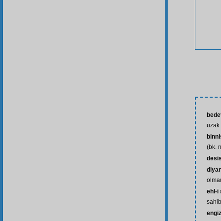
bede
uzak
binn
(bk. 
desi
diyan
olm
ehl-i
sahib
engi