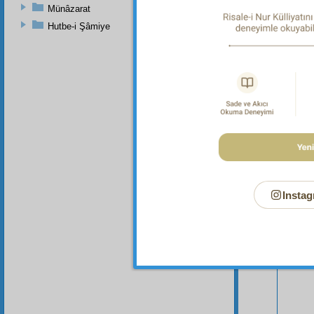
Münâzarat
Hutbe-i Şâmiye
Bu Say
Instag