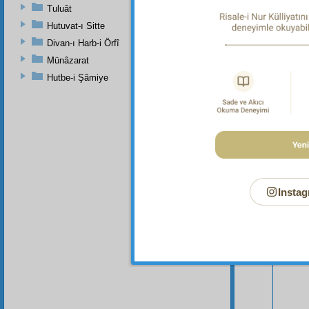
Tuluât
Hutuvat-ı Sitte
Divan-ı Harb-i Örfî
Münâzarat
Hutbe-i Şâmiye
Bu Say
Instag