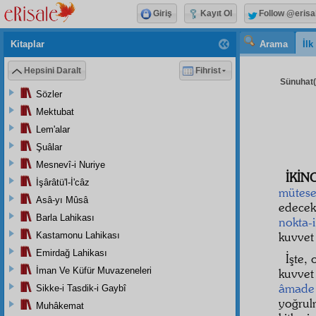
Giriş
Kayıt Ol
Follow @erisa
Kitaplar
Arama
İl
Hepsini Daralt
Fihrist
Sünuhat( 
Sözler
Mektubat
Lem'alar
Şuâlar
Mesnevî-i Nuriye
İKİN
İşârâtü'l-İ'câz
mütesel
Asâ-yı Mûsâ
edece
Barla Lahikası
nokta-i
kuvvet 
Kastamonu Lahikası
Emirdağ Lahikası
İşte,
İman Ve Küfür Muvazeneleri
kuvve
âmade
Sikke-i Tasdik-i Gaybî
yoğrul
Muhâkemat