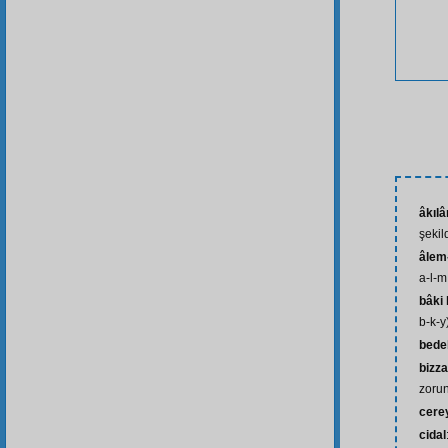
âkıl
şekil
âlem-
a-l-m
bâki
b-k-y
bede
bizz
zorun
cere
cidal