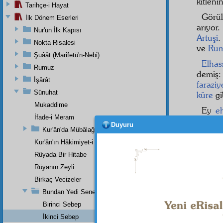
kitleni
Tarihçe-i Hayat
Görü
İlk Dönem Eserleri
arıyor
Nur'un İlk Kapısı
Artuşi
.
Nokta Risalesi
ve
Ru
Şuâât (Marifetü'n-Nebi)
Elhası
Rumuz
demiş:
İşârât
faraziy
Sünuhat
küre
gi
Mukaddime
Ey
eh
İfade-i Meram
mesâib
Duyuru
Kur'ân'da Mübâlağa, Mücâzefe Yoktur
imtizac
Kur'ân'ın Hâkimiyet-i Mutlakası
Bak,
Rüyada Bir Hitabe
daire
içtimai
Rüyanın Zeyli
Birkaç Vecizeler
Bundan Yedi Sene Evvel Bir Risaleme Yazdığım Zeyl (Devaü'l-
Birinci Sebep
İkinci Sebep