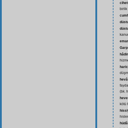
cihet
birli
cum
düst
düst
kanu
ema
Garp
hâdi
hizme
hari
düşma
hevâ
fayda
(bk. 
heves
kötü 
hissi
hisle
hüdâ