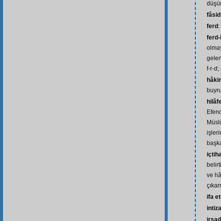
düşün
fâsid
ferd
:
ferd-
olmay
gelen
f-r-d;
hâki
buyru
hilâf
Efend
Müsl
işler
başka
içtih
belir
ve h
çıkar
ifa 
intiz
irşad