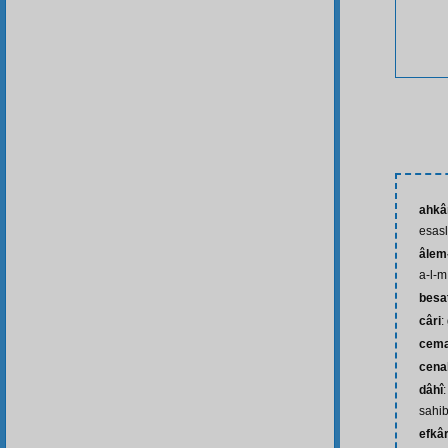
ahkâ
esasl
âlem-
a-l-m
besa
câri
:
cema
cena
dâhî
sahib
efkâr