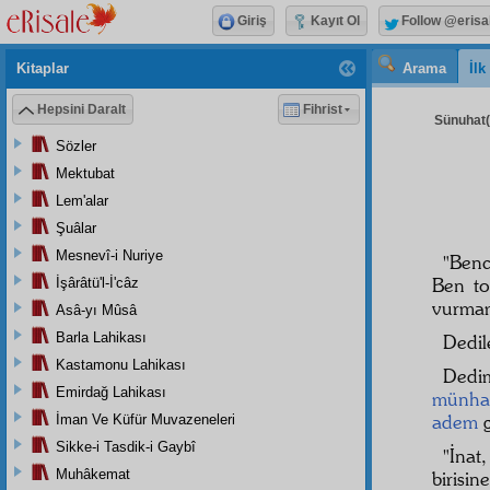
Giriş
Kayıt Ol
Follow @erisa
Kitaplar
Arama
İl
Hepsini Daralt
Fihrist
Sünuhat( 
Sözler
Mektubat
Lem'alar
Şuâlar
Mesnevî-i Nuriye
"Benc
Ben t
İşârâtü'l-İ'câz
vurma
Asâ-yı Mûsâ
Barla Lahikası
Dedile
Kastamonu Lahikası
Dedim
Emirdağ Lahikası
münhar
adem
g
İman Ve Küfür Muvazeneleri
Sikke-i Tasdik-i Gaybî
"İnat
Muhâkemat
birisi