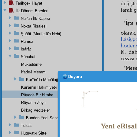
değişti
Tarihçe-i Hayat
tarafı 
İlk Dönem Eserleri
Nur'un İlk Kapısı
"İşte
Nokta Risalesi
olarak
Şuâât (Marifetü'n-Nebi)
Lâsiy
Rumuz
hodend
İşârât
ki, d
Sünuhat
cezası 
Mukaddime
"Mese
İfade-i Meram
hatta
e
Duyuru
Kur'ân'da Mübâlağa, Mücâzefe Yoktur
Kur'ân'ın Hâkimiyet-i Mutlakası
Rüyada Bir Hitabe
Dipnot-1
Rüyanın Zeyli
"İnsan i
Birkaç Vecizeler
Bundan Yedi Sene Evvel Bir Risaleme Yazdığım Zeyl (Devaü'l-
Tuluât
Hutuvat-ı Sitte