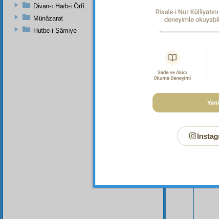
Divan-ı Harb-i Örfî
Münâzarat
Hutbe-i Şâmiye
Bu Say
Instag