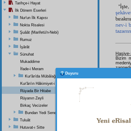
Tarihçe-i Hayat
"İşte
İlk Dönem Eserleri
şekâve
Nur'un İlk Kapısı
bırakm
nev-i 
Nokta Risalesi
tazam
Şuâât (Marifetü'n-Nebi)
Rumuz
İşârât
Haşiye-
Sünuhat
Bizim 
Mukaddime
medeniy
zannedip
İfade-i Meram
seyyiat
Duyuru
Kur'ân'da Mübâlağa, Mücâzefe Yoktur
günahkâr
istikba
Kur'ân'ın Hâkimiyet-i Mutlakası
pislikl
Rüyada Bir Hitabe
ilâve etm
Rüyanın Zeyli
Birkaç Vecizeler
Bundan Yedi Sene Evvel Bir Risaleme Yazdığım Zeyl (Devaü'l-
Tuluât
Hutuvat-ı Sitte