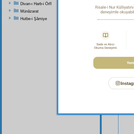
Divan-ı Harb-i Örfî
Münâzarat
Hutbe-i Şâmiye
Bu Say
Instag