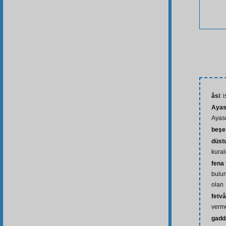
âsi
: 
Ayas
Ayas
beşe
düst
kuralı
fena 
bulun
olan
fetv
verm
gadd