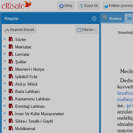
Giriş
Kayıt Ol
Follow @erisa
Kitaplar
Arama
İl
Hepsini Daralt
Fihrist
Sünuhat( 
Sözler
Mektubat
Lem'alar
Şuâlar
Mesnevî-i Nuriye
Mecli
İşârâtü'l-İ'câz
Dedi
Asâ-yı Mûsâ
kuvvet
Barla Lahikası
tezah
mabey
Kastamonu Lahikası
ise,
şe
Emirdağ Lahikası
arzula
İman Ve Küfür Muvazeneleri
meleki
Sikke-i Tasdik-i Gaybî
olmaktı
Muhâkemat
maymun