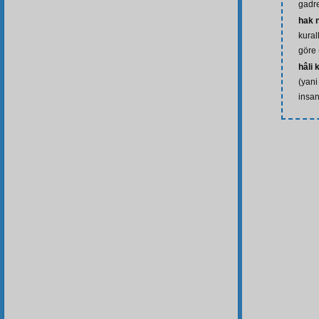
gadr
hak 
kural
göre 
hâli
(yani
insan