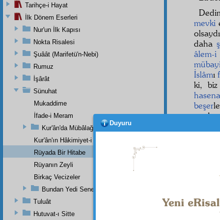
Tarihçe-i Hayat
Dedim
İlk Dönem Eserleri
mevki
e
Nur'un İlk Kapısı
olsayd
Nokta Risalesi
daha
âlem-i
Şuâât (Marifetü'n-Nebi)
mübay
Rumuz
İslâm
ı
İşârât
ki, bi
Sünuhat
hasena
Mukaddime
beşer
meden
İfade-i Meram
Duyuru
Kur'ân'da Mübâlağa, Mücâzefe Yoktur
Kur'ân'ın Hâkimiyet-i Mutlakası
Rüyada Bir Hitabe
Rüyanın Zeyli
Birkaç Vecizeler
Bundan Yedi Sene Evvel Bir Risaleme Yazdığım Zeyl (Devaü'l-
Tuluât
Hutuvat-ı Sitte