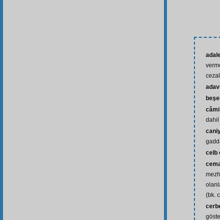
adal
verme
cezal
adav
beşe
câmi
dahil
cani
gadda
celb
cema
mezh
olanl
(bk. 
cerb
göst