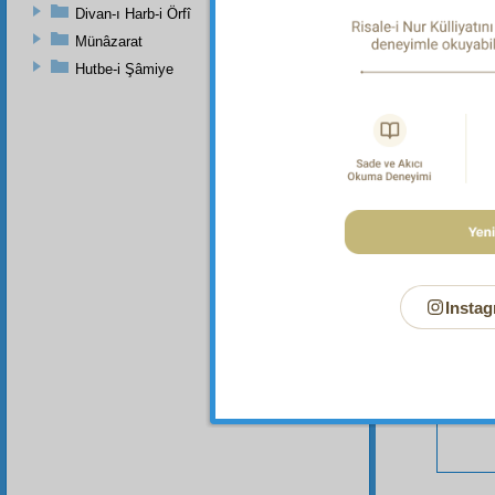
Divan-ı Harb-i Örfî
Münâzarat
Hutbe-i Şâmiye
Bu Say
Instag