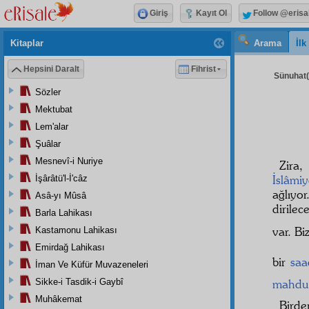
Giriş
Kayıt Ol
Follow @erisa
Kitaplar
Arama
İl
Hepsini Daralt
Fihrist
Sünuhat( 
Sözler
Mektubat
Lem'alar
Şuâlar
Mesnevî-i Nuriye
Zira
İslâmi
İşârâtü'l-İ'câz
ağlıyo
Asâ-yı Mûsâ
dirilec
Barla Lahikası
var. B
Kastamonu Lahikası
Emirdağ Lahikası
bir
saa
İman Ve Küfür Muvazeneleri
Sikke-i Tasdik-i Gaybî
mahdu
Muhâkemat
Birde