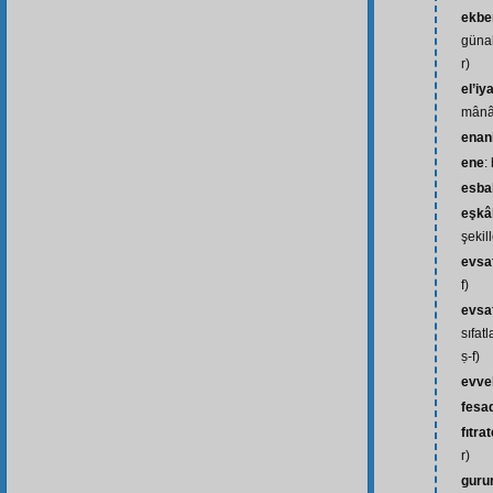
ekber
günah
r)
el’iy
mânâs
enan
ene
:
esba
eşkâl
şekil
evsa
f)
evsa
sıfatl
ṣ-f)
evve
fesa
fıtra
r)
gurur