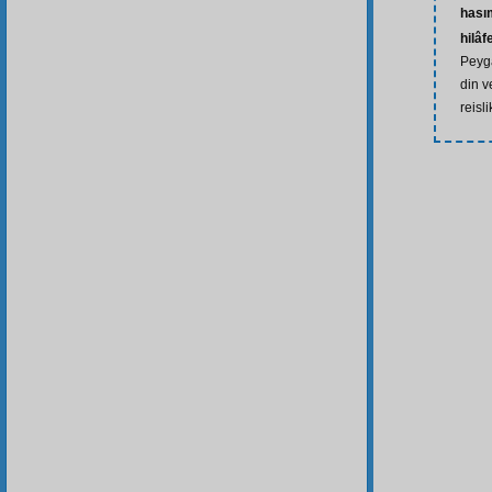
hası
hilâf
Peyga
din v
reisli