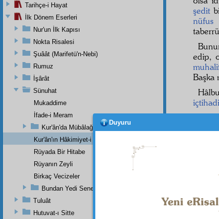
olsa i
Tarihçe-i Hayat
şedit
b
İlk Dönem Eserleri
nüfus
ü
Nur'un İlk Kapısı
taberr
Nokta Risalesi
Bunun
Şuâât (Marifetü'n-Nebi)
edip, 
muhali
Rumuz
Başka 
İşârât
Sünuhat
Hâlb
içtihad
Mukaddime
İfade-i Meram
Duyuru
Kur'ân'da Mübâlağa, Mücâzefe Yoktur
Kur'ân'ın Hâkimiyet-i Mutlakası
Haşiye-
"Dört m
Rüyada Bir Hitabe
Musavvi
Rüyanın Zeyli
Birkaç Vecizeler
Bundan Yedi Sene Evvel Bir Risaleme Yazdığım Zeyl (Devaü'l-
Tuluât
Hutuvat-ı Sitte