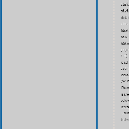
cüz’î
dâvâ-
delâ
etme 
fıtrat
halk
:
hük
geçme
k-m)
icad
getir
iddia
(bk. ḫ
ifha
işar
yoluy
isti
lüzum
isti