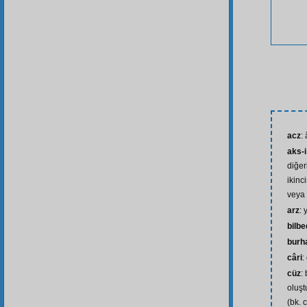
acz
:
aks-i
diğer
ikinc
veya 
arz
: 
bilb
burh
câri
:
cüz
:
oluşt
(bk. 