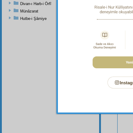
Divan-ı Harb-i Örfî
Münâzarat
Hutbe-i Şâmiye
Bu Say
Instag