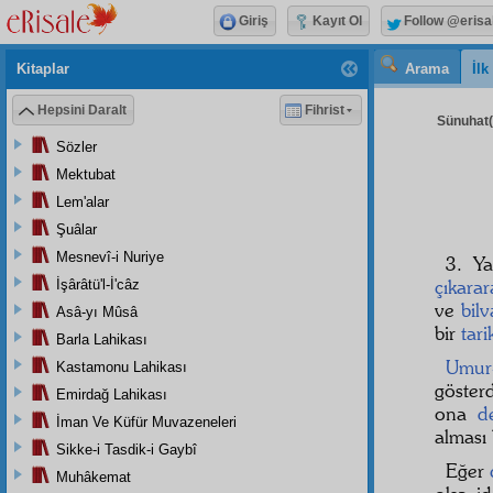
Giriş
Kayıt Ol
Follow @erisa
Kitaplar
Arama
İl
Hepsini Daralt
Fihrist
Sünuhat( 
Sözler
Mektubat
Lem'alar
Şuâlar
Mesnevî-i Nuriye
3. Y
çıkarar
İşârâtü'l-İ'câz
ve
bilv
Asâ-yı Mûsâ
bir
tari
Barla Lahikası
Umur
Kastamonu Lahikası
göster
Emirdağ Lahikası
ona
d
İman Ve Küfür Muvazeneleri
alması
Sikke-i Tasdik-i Gaybî
Eğer
Muhâkemat