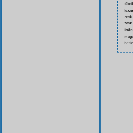
tüketi
lezz
zevk 
zevk 
lisân
muga
besle