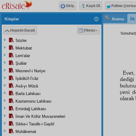
Giriş
Kayıt Ol
Follow @erisa
Kitaplar
Arama
İl
Hepsini Daralt
Fihrist
Sünuhat( 
Sözler
Mektubat
Lem'alar
Şuâlar
Mesnevî-i Nuriye
Evet,
dediği
İşârâtü'l-İ'câz
bulunu
Asâ-yı Mûsâ
yeni d
Barla Lahikası
olarak 
Kastamonu Lahikası
Emirdağ Lahikası
İman Ve Küfür Muvazeneleri
Sikke-i Tasdik-i Gaybî
Muhâkemat