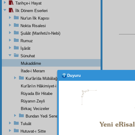
Tarihçe-i Hayat
İlk Dönem Eserleri
Nur'un İlk Kapısı
Nokta Risalesi
Şuâât (Marifetü'n-Nebi)
Rumuz
İşârât
Sünuhat
Mukaddime
İfade-i Meram
Duyuru
Kur'ân'da Mübâlağa, Mücâzefe Yoktur
Bu Say
Kur'ân'ın Hâkimiyet-i Mutlakası
Rüyada Bir Hitabe
Rüyanın Zeyli
Birkaç Vecizeler
Bundan Yedi Sene Evvel Bir Risaleme Yazdığım Zeyl (Devaü'l-
Tuluât
Hutuvat-ı Sitte