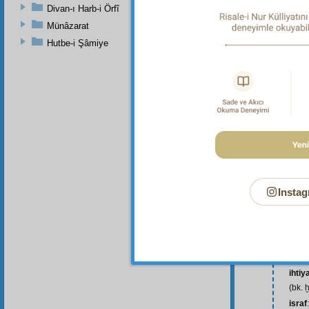
Divan-ı Harb-i Örfî
Münâzarat
Hutbe-i Şâmiye
Instag
ekse
elem
haşi
heve
ihra
ihtiy
(bk. ḫ
israf