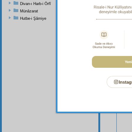
Divan-ı Harb-i Örfî
Münâzarat
Hutbe-i Şâmiye
Bu Say
Instag