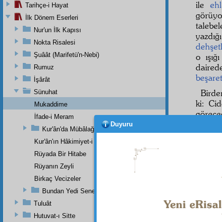
ile
eh
Tarihçe-i Hayat
görüy
İlk Dönem Eserleri
talebe
Nur'un İlk Kapısı
yazdığ
Nokta Risalesi
dehşetl
Şuâât (Marifetü'n-Nebi)
o ışığ
daire
Rumuz
beşare
İşârât
Birde
Sünuhat
ki: Cid
Mukaddime
görece
İfade-i Meram
cihet
iy
Duyuru
Kur'ân'da Mübâlağa, Mücâzefe Yoktur
ki, se
Kur'ân'ın Hâkimiyet-i Mutlakası
tahmini
Rüyada Bir Hitabe
Rüyanın Zeyli
Birkaç Vecizeler
Bundan Yedi Sene Evvel Bir Risaleme Yazdığım Zeyl (Devaü'l-
Tuluât
Hutuvat-ı Sitte