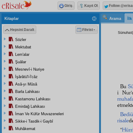
Giriş
Kayıt Ol
Follow @erisa
Kitaplar
Arama
İl
Hepsini Daralt
Fihrist
Sünuhat( 
Sözler
Mektubat
Lem'alar
Şuâlar
Mesnevî-i Nuriye
İşârâtü'l-İ'câz
Asâ-yı Mûsâ
Bu
S
Barla Lahikası
i Nur
muhaf
Kastamonu Lahikası
etmekte
Emirdağ Lahikası
Bedi
İman Ve Küfür Muvazeneleri
risale
d
Sikke-i Tasdik-i Gaybî
Muhâkemat
"
Hürr