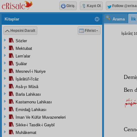
Giriş
Kayıt Ol
Follow @erisa
Kitaplar
Arama
İl
Hepsini Daralt
Fihrist
İşârât( 10
Sözler
Mektubat
Lem'alar
Şuâlar
Mesnevî-i Nuriye
Demiş
İşârâtü'l-İ'câz
Asâ-yı Mûsâ
Ben d
Barla Lahikası
َهَنَّمُ
Kastamonu Lahikası
Emirdağ Lahikası
İman Ve Küfür Muvazeneleri
Sikke-i Tasdik-i Gaybî
Cenn
Muhâkemat