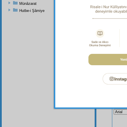
Münâzarat
Her tür
Hutbe-i Şâmiye
Evet, a
noksan
olmasa
Mugaddî
Instag
Bu Say