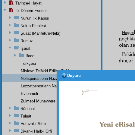
Tarihçe-i Hayat
İlk Dönem Eserleri
Nur'un İlk Kapısı
Nokta Risalesi
Haşiye
Şuâât (Marifetü'n-Nebi)
geçtikt
Rumuz
olan
za
İşârât
Eski
İfade
ihtiyar
Türkçesi
Misleyn Telâkki Edilen Zıddeyn
Duyuru
Nefisperestlerin Nazar-ı Dikkatine
Lezzetperestlerin Nazar-ı Dikkatine
Evlenmeli
İnsan
Zulmet-i Münevvere
tahattu
Sünuhat
"Âh!
Tuluât
muhbir
Hutuvat-ı Sitte
Divan-ı Harb-i Örfî