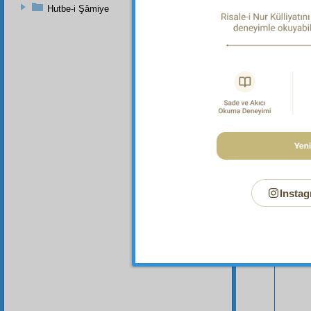
79'daki
Hutbe-i Şâmiye
Bu Say
Instag