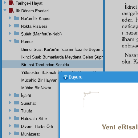
Tarihçe-i Hayat
İkinc
İlk Dönem Eserleri
rastgel
Nur'un İlk Kapısı
eder. 
neticey
Nokta Risalesi
ı naza
Şuâât (Marifetü'n-Nebi)
ilham
g
Rumuz
enbiya
Birinci Sual: Kur'ân'ın İ'câzını İcaz ile Beyan Et
Nazar-
İkinci Sual: Burhanlarda Meydana Gelen Şüpheler İmana Zarar V
olur. 
Bir İnsî Tarafından Soruldu
Yüksekten Bakmak İsteyen Bir Papaza Cevap
Duyuru
Mücahid Bir Hayvan Mersiyesi
Bir
i
Mühim Bir Nokta
İşârât
Müslü
Sünuhat
Elcev
Tuluât
Hutuvat-ı Sitte
Divan-ı Harb-i Örfî
"Hak d
Münâzarat