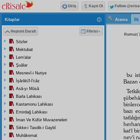
Giriş
Kayıt Ol
Follow @erisa
Kitaplar
Arama
İl
Hepsini Daralt
Fihrist
Rumuz( 7
Sözler
Mektubat
Lem'alar
Şuâlar
Mesnevî-i Nuriye
bu
is
Bazan
İşârâtü'l-İ'câz
Asâ-yı Mûsâ
Tetkik
Barla Lahikası
şübehâ
binler
Kastamonu Lahikası
bazı
e
Emirdağ Lahikası
tatlılı
İman Ve Küfür Muvazeneleri
herha
Sikke-i Tasdik-i Gaybî
kat'î bi
Muhâkemat
nev'i
n