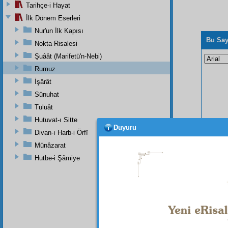
Tarihçe-i Hayat
İlk Dönem Eserleri
Nur'un İlk Kapısı
Bu Say
Nokta Risalesi
Şuâât (Marifetü'n-Nebi)
Rumuz
İşârât
Sünuhat
Tuluât
Hutuvat-ı Sitte
Duyuru
Divan-ı Harb-i Örfî
Münâzarat
Hutbe-i Şâmiye