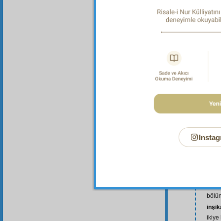
adem
âdem
âlem
a-l-m
âlem
(bk. 
andel
âsu
Câm
Instag
cihet
ihtilâ
zaman
oluşu 
inşi
bölü
inşi
ikiye