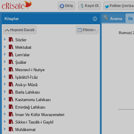
Giriş
Kayıt Ol
Follow @erisa
Kitaplar
Arama
İl
Hepsini Daralt
Fihrist
Rumuz( 2
Sözler
Mektubat
Lem'alar
Şuâlar
Mesnevî-i Nuriye
İşârâtü'l-İ'câz
Asâ-yı Mûsâ
Barla Lahikası
Kastamonu Lahikası
Emirdağ Lahikası
İman Ve Küfür Muvazeneleri
Sikke-i Tasdik-i Gaybî
Muhâkemat