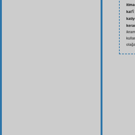
itim
kat’î
kati
kera
ikram
kulla
olağa