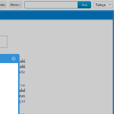
Menu
nda
her asırdaki
ve her asırdaki
an
hârikulâde
âik-i gayb ve
e
vâki
, ne akıl
-ü sabıka
nın
t
ından
neş'et