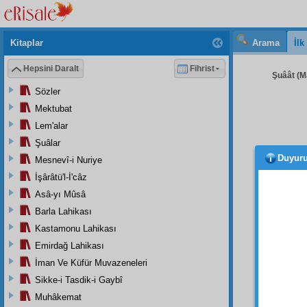
Kitaplar
Arama
İl
Hepsini Daralt
Fihrist
Şuâât (Ma
Sözler
Mektubat
Lem'alar
Şuâlar
Duyur
Mesnevî-i Nuriye
DÖR
tabakâ
İşârâtü'l-İ'câz
her bi
Asâ-yı Mûsâ
tazeliğ
Barla Lahikası
BEŞİ
Kastamonu Lahikası
şehâde
Emirdağ Lahikası
ve ma
İman Ve Küfür Muvazeneleri
ittifak
ı
Sikke-i Tasdik-i Gaybî
eden
i
Muhâkemat