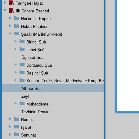
ALTI
Tarihçe-i Hayat
misl
in
İlk Dönem Eserleri
YED
Nur'un İlk Kapısı
tevellü
Nokta Risalesi
Tabirin
Şuâât (Marifetü'n-Nebi)
Şimd
Birinci Şuâ
nazm
n
İkinci Şuâ
Sekkâk
Üçüncü Şuâ
Birinc
Dördüncü Şuâ
uzanmı
Beşinci Şuâ
belâga
zihn
e 
Şeriatın Ferde, Neve, Medeniyete Karşı Birkaç Nüktesi
Altıncı Şuâ
Zeyl
Mukaddeme
Tevhidin Tenviri
Rumuz
İşârât
Sünuhat