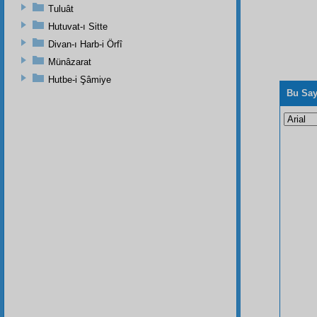
Tuluât
Hutuvat-ı Sitte
Divan-ı Harb-i Örfî
Münâzarat
Hutbe-i Şâmiye
Bu Say