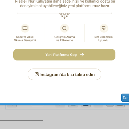
NCI UNSUR:
Tazammun
ettiği ve te'sis ettiği
Din-i İslâ
e ne
mâzi
muktedir
olmuş, ne
müstakbel
muktedir
olabilir.
İNCİ
MENBA
:
Şu altı
menba
dan çıkan
envar-ı sitte
ni
d
eden,
hüsn-ü hakiki
den
hasıl
olan
zevk-i i'câz
ıdır, ki
h
e lisân ve fikir
kâsır
dır.
i o yedi
menabi
den yalnız birinci
menba
dan ikinci
cüz'
ü 
oktasında
duhât-ı belâgat
olan
Abdülkahir-i Cürcanî
î
,
Câhız
üç
tarik
ile
i'câz
ın
vücud
una
katiyyen
hükmetmişlerdi
isi:
Kavm-i Arab
bedevî
,
ümmî
, kendilerine
münasib
bir
m
şken; beşerdeki
inkılâbat-ı azîme
onları uyandırmış.
Divan
l
t
,
medar-ı müfaharet
leri
fesahat
olmuş.
Akvam
ın en zek
Instagram'da bizi takip edin
en muhtacı olduğu bir
mevsim-i bahar
zamanında Kur'ân,
Ta
Sayfa
/625