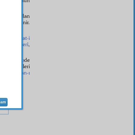
m
dır ki, onun
n
imtizac
ından
ads
en bilinir.
olan
belâgat-i
,
Zemahşerî
,
r.
uhit-i acib
de
arı şiir, ilimleri
isi,
cevelân-ı
mam