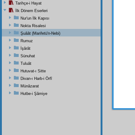
Tarihçe-i Hayat
İlk Dönem Eserleri
Nur'un İlk Kapısı
Nokta Risalesi
Şuâât (Marifetü'n-Nebi)
Rumuz
İşârât
Dipnot-1
Bu tarih
Sünuhat
Tuluât
Hutuvat-ı Sitte
Divan-ı Harb-i Örfî
Münâzarat
Hutbe-i Şâmiye