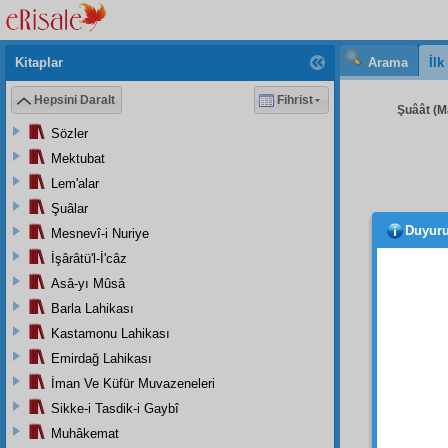
Kitaplar
Arama
İl
Hepsini Daralt
Fihrist
Şuâât (Ma
Sözler
Mektubat
Lem'alar
Şuâlar
Duyur
Mesnevî-i Nuriye
İşârâtü'l-İ'câz
Asâ-yı Mûsâ
Barla Lahikası
Kastamonu Lahikası
Emirdağ Lahikası
İman Ve Küfür Muvazeneleri
Sikke-i Tasdik-i Gaybî
Muhâkemat