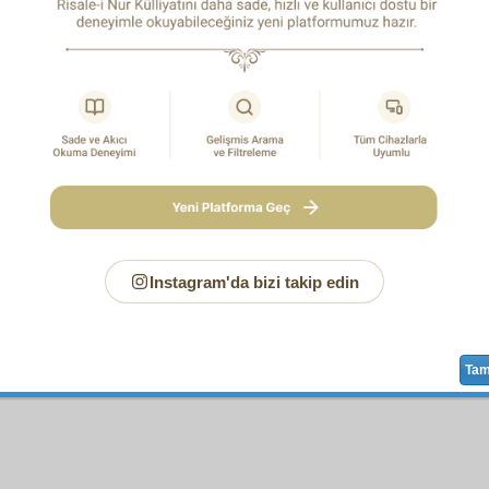
İlk Baskı:
Evkâf-ı İslâmiye Matbaası, İstanbul
1339
 Rûmî ise, 1923; Hicrî ise, 1921 tarihine tekabül eder.
Instagram'da bizi takip edin
Sayfa
/625
Ta