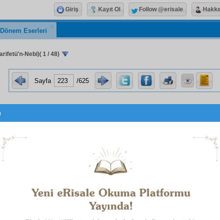
Giriş
Kayıt Ol
Follow @erisale
Hakkı
k Dönem Eserleri
rifetü'n-Nebi)( 1 / 48)
Sayfa
/625
u
Şuâât
Mârifetü'n-Nebî (a.s.m.)
Bediüzzaman Said Nursî
Telif Tarihi: 1339
1