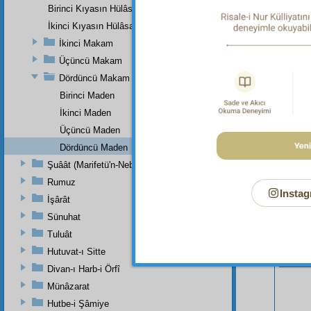
derler. 
Birinci Kıyasın Hülâsası
kadınlar
İkinci Kıyasın Hülâsası
İkinci Makam
Üçüncü Makam
Dördüncü Makam
Birinci Maden
İkinci Maden
Üçüncü Maden
Dördüncü Maden
Şuâât (Marifetü'n-Nebi)
Rumuz
Instag
İşârât
Sünuhat
Tuluât
Bu Say
Hutuvat-ı Sitte
Divan-ı Harb-i Örfî
Münâzarat
Hutbe-i Şâmiye