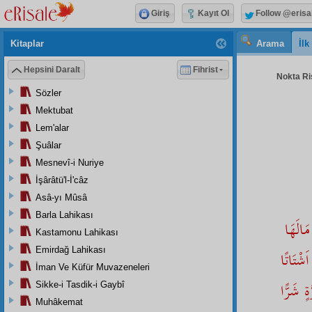
Giriş
Kayıt Ol
Follow @erisa
Kitaplar
Arama
İl
Hepsini Daralt
Fihrist
Nokta Ris
Sözler
Mektubat
Lem'alar
Şuâlar
Mesnevî-i Nuriye
İşârâtü'l-İ'câz
Asâ-yı Mûsâ
Barla Lahikası
َالَهَا
Kastamonu Lahikası
Emirdağ Lahikası
َشْتَاتًا
İman Ve Küfür Muvazeneleri
ةٍ شَرًّا
Sikke-i Tasdik-i Gaybî
Muhâkemat