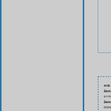
acip
:
âlem
a-l-m
âlem
ölüm