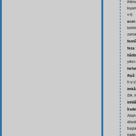
ihtim
kıyam
v-t)
ecel-i
belir
zaman
fennî
feza
hâdi
yıkıcı
hırhı
ihyâ
ḥ-y-y
imkâ
(bk. 
inhilâ
İrade
Allah
diled
başl
irades