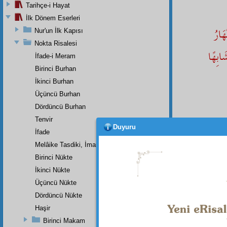
Tarihçe-i Hayat
İlk Dönem Eserleri
هَارُ
Nur'un İlk Kapısı
Nokta Risalesi
َابِهًا
İfade-i Meram
Birinci Burhan
İkinci Burhan
Üçüncü Burhan
Dördüncü Burhan
Tenvir
Duyuru
İfade
Melâike Tasdiki, İmanın Bir Rüknüdür
Dipnot-1
Birinci Nükte
"Ne zama
Ve insan
İkinci Nükte
Çünkü R
için hes
Üçüncü Nükte
görür. K
Dördüncü Nükte
Dipnot-2
Haşir
"İman ed
Birinci Makam
O Cenne