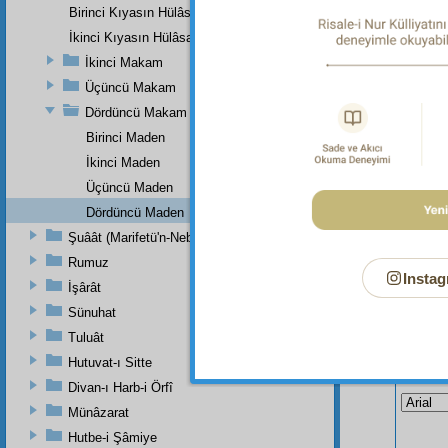
Kur'ân'ı
Birinci Kıyasın Hülâsası
Dipnot-2
İkinci Kıyasın Hülâsası
Evet, Gü
İkinci Makam
Üçüncü Makam
Dördüncü Makam
Birinci Maden
İkinci Maden
Üçüncü Maden
Dördüncü Maden
Şuâât (Marifetü'n-Nebi)
Rumuz
Instag
İşârât
Sünuhat
Tuluât
Hutuvat-ı Sitte
Bu Say
Divan-ı Harb-i Örfî
Münâzarat
Hutbe-i Şâmiye