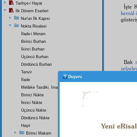
Tarihçe-i Hayat
İşte 
İlk Dönem Eserleri
kemâl-
Nur'un İlk Kapısı
göster
Nokta Risalesi
İfade-i Meram
Birinci Burhan
İkinci Burhan
Üçüncü Burhan
Bak
Dördüncü Burhan
zelzele
Tenvir
Duyuru
İfade
Melâike Tasdiki, İmanın Bir Rüknüdür
Birinci Nükte
َالَهَا
İkinci Nükte
Üçüncü Nükte
Dördüncü Nükte
Haşir
Dipnot-1
Birinci Makam