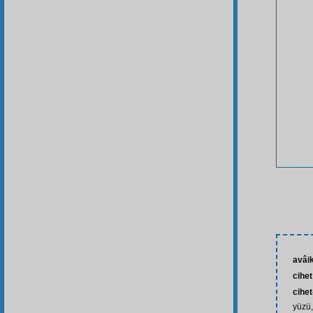
avâi
cihet
cihet
yüzü,