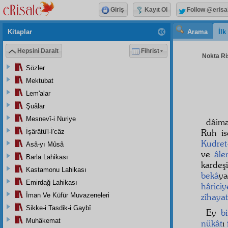
Giriş
Kayıt Ol
Follow @erisa
Kitaplar
Arama
İl
Hepsini Daralt
Fihrist
Nokta Ris
Sözler
Mektubat
Lem'alar
Şuâlar
Mesnevî-i Nuriye
dâim
Ruh i
İşârâtü'l-İ'câz
Kudret-
Asâ-yı Mûsâ
ve
âle
Barla Lahikası
kardeş
Kastamonu Lahikası
bekâ
y
Emirdağ Lahikası
hâriciy
İman Ve Küfür Muvazeneleri
zîhayat
Sikke-i Tasdik-i Gaybî
Ey
b
Muhâkemat
nükât
ı