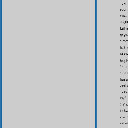
hükme
şuûnâ
cüz-
küçük
fâil
: 
gayr
olma
hak
:
haki
haşir
âhiret
huzur
husu
özel 
husus
ihyâ
ḥ-y-y
imkâ
olan 
yara