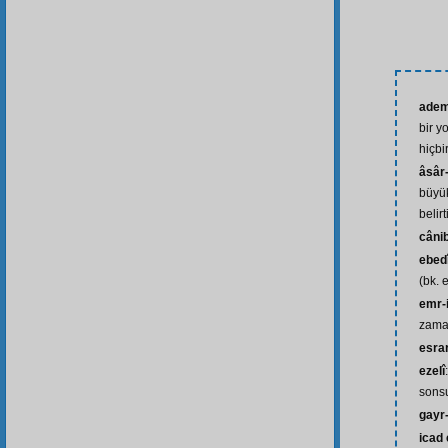
adem-
bir y
hiçbi
âsâr
büyük
belirt
câni
ebed
(bk. 
emr-i
zaman
esrar
ezelî
sonsu
gayr
icad