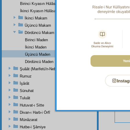
Birinci Kıyasın Hülâsası
İkinci Kıyasın Hülâsası
İkinci Makam
Üçüncü Makam
Bu Say
Dördüncü Makam
Birinci Maden
İkinci Maden
Üçüncü Maden
Dördüncü Maden
Şuâât (Marifetü'n-Nebi)
Rumuz
Instag
İşârât
Sünuhat
Tuluât
Hutuvat-ı Sitte
Divan-ı Harb-i Örfî
Münâzarat
Hutbe-i Şâmiye