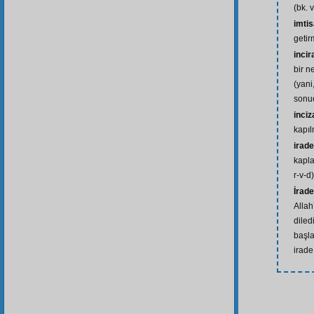
(bk. 
imtis
getir
incir
bir n
(yani
sonu
inciz
kapı
irade
kapla
r-v-d)
İrade
Allah
diled
başl
irade 