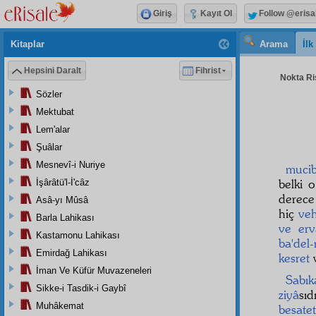
Giriş
Kayıt Ol
Follow @erisa
Kitaplar
Arama
İl
Hepsini Daralt
Fihrist
Nokta Ris
Sözler
Mektubat
Lem'alar
Şuâlar
Mesnevî-i Nuriye
mucib
belki 
İşârâtü'l-İ'câz
derec
Asâ-yı Mûsâ
hiç
ve
Barla Lahikası
ve er
Kastamonu Lahikası
ba'del
Emirdağ Lahikası
kesret
İman Ve Küfür Muvazeneleri
Sabık
Sikke-i Tasdik-i Gaybî
ziyâ
sı
Muhâkemat
besatet