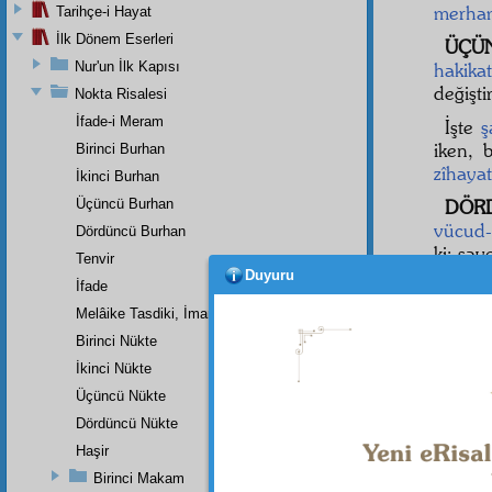
merha
Tarihçe-i Hayat
İlk Dönem Eserleri
ÜÇÜ
Nur'un İlk Kapısı
hakikat
değişti
Nokta Risalesi
İfade-i Meram
İşte
ş
iken, 
Birinci Burhan
zîhayat
İkinci Burhan
Üçüncü Burhan
DÖR
vücud-
Dördüncü Burhan
ki; şa
Tenvir
Duyuru
İfade
Melâike Tasdiki, İmanın Bir Rüknüdür
Birinci Nükte
İkinci Nükte
Üçüncü Nükte
Dördüncü Nükte
Haşir
Birinci Makam