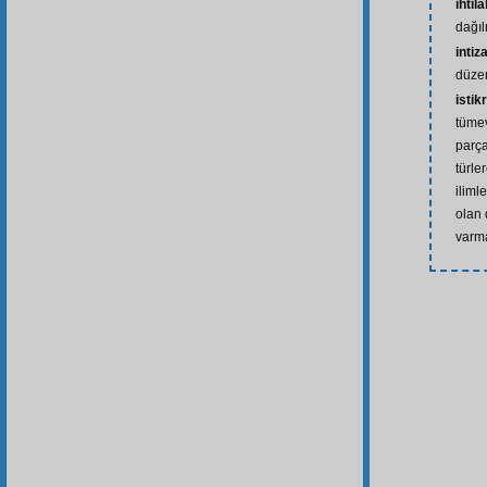
ihtilâ
dağı
intiz
düzen
istik
tüme
parça
türle
ilim
olan 
varma