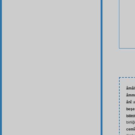
âmâl
âmm
ânî
: 
beşe
bilitt
birliğ
cemî