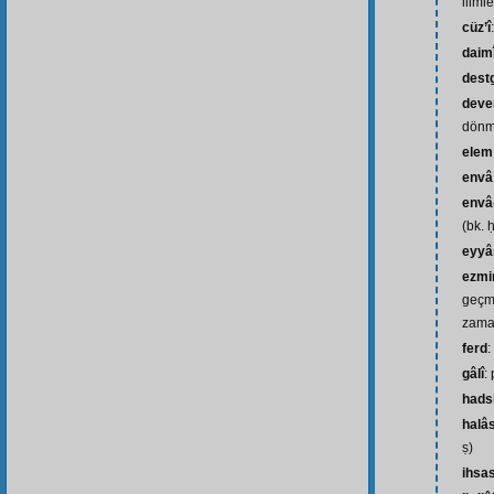
iliml
cüz’î
daim
dest
deve
dönm
elem
envâ
envâ
(bk. 
eyy
ezmi
geçm
zam
ferd
:
gâlî
:
hads
halâ
ṣ)
ihsa