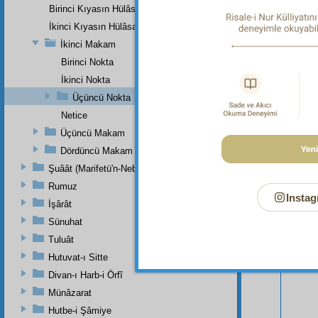
Birinci Kıyasın Hülâsası
İkinci Kıyasın Hülâsası
İkinci Makam
Birinci Nokta
İkinci Nokta
Üçüncü Nokta
Netice
Üçüncü Makam
Dördüncü Makam
Şuâât (Marifetü'n-Nebi)
Rumuz
Instag
Bu Say
İşârât
Sünuhat
Tuluât
Hutuvat-ı Sitte
Divan-ı Harb-i Örfî
Münâzarat
Hutbe-i Şâmiye