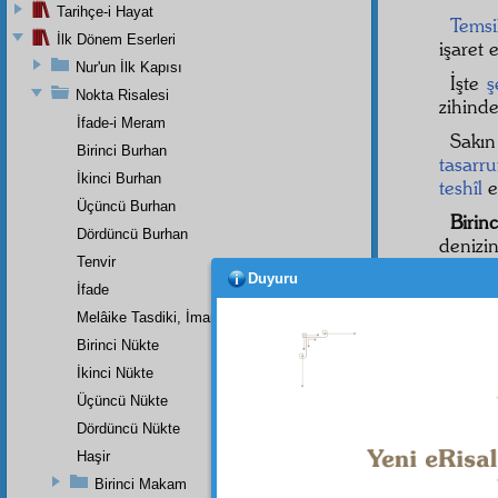
Tarihçe-i Hayat
Temsi
İlk Dönem Eserleri
işaret 
Nur'un İlk Kapısı
İşte
ş
Nokta Risalesi
zihind
İfade-i Meram
Sakı
Birinci Burhan
tasarru
İkinci Burhan
teshîl
e
Üçüncü Burhan
Birin
Dördüncü Burhan
denizi
Tenvir
karşı
m
Duyuru
sath-ı 
İfade
Melâike Tasdiki, İmanın Bir Rüknüdür
Birinci Nükte
İkinci Nükte
Dipnot-1
"Onun hi
Üçüncü Nükte
Dördüncü Nükte
Dipnot-2
"En yüce
Haşir
16:60.
Birinci Makam