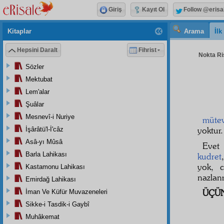
Giriş
Kayıt Ol
Follow @erisa
Kitaplar
Arama
İl
Hepsini Daralt
Fihrist
Nokta Ris
Sözler
Mektubat
Lem'alar
Şuâlar
Mesnevî-i Nuriye
mütev
yoktur
İşârâtü'l-İ'câz
Asâ-yı Mûsâ
Eve
Barla Lahikası
kudret
yok, 
Kastamonu Lahikası
nazlan
Emirdağ Lahikası
ÜÇÜN
İman Ve Küfür Muvazeneleri
Sikke-i Tasdik-i Gaybî
Muhâkemat