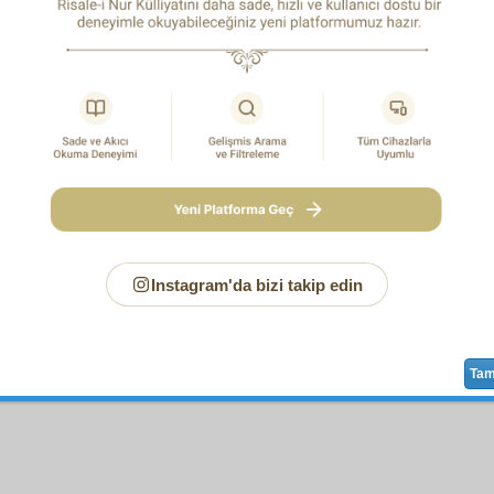
mur
un
mahall-i tevarüd
üdür. Onun için
vesait
ve
esbab
v
kudret
zahiren
umur-u hasise
ile
mübaşir
görünmesin.
Az
ster. Fakat
hakikî
tesir
vermemiş.
Vahdet
öyle ister.
HAŞİYE-
ise, herşeyde
şeffâfe
dir.
Teşahhusât
karışmaz. O
cihet
vasıta
s
1
ıta hakikî olsa idi ve hakikî tesir verilse idi; hem bir şuur-u küllî ve
arure eser-i itkan, kemâl-i san'at muhtelif olacaktı. Hâlbuki en âdi
n en büyüğe itkan derece-i kemâlde, mâhiyetin kameti nisbetindedir.
Instagram'da bizi takip edin
Sayfa
/625
Ta