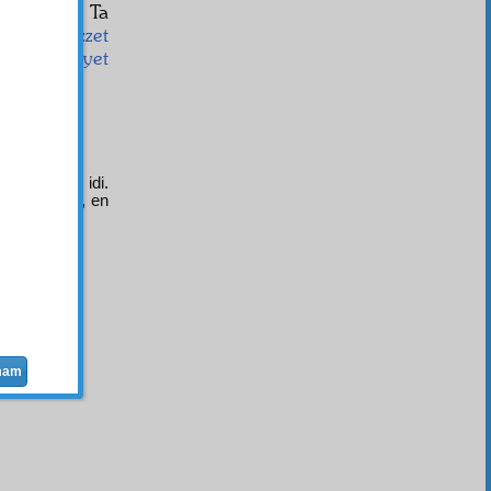
az
edilmiş. Ta
amet
ve
izzet
Melekûtiyet
1
ız
Hâlik
ına
rilmek lâzım idi.
den en âlîye, en
mam