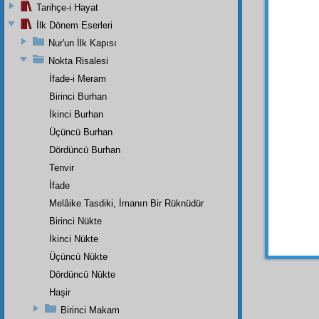
gibi
u
Tarihçe-i Hayat
dest-i 
İlk Dönem Eserleri
öyle i
Nur'un İlk Kapısı
cihet
i 
Nokta Risalesi
İfade-i Meram
Birinci Burhan
Haşiye-
İkinci Burhan
Eğer vas
Hem bizz
Üçüncü Burhan
küçükte
Dördüncü Burhan
Tenvir
İfade
Melâike Tasdiki, İmanın Bir Rüknüdür
Birinci Nükte
İkinci Nükte
Üçüncü Nükte
Dördüncü Nükte
Haşir
Birinci Makam