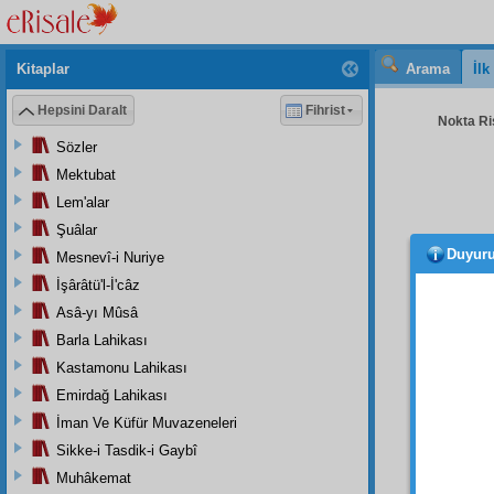
Kitaplar
Arama
İl
Hepsini Daralt
Fihrist
Nokta Ris
Sözler
Mektubat
Lem'alar
Şuâlar
Duyur
Mesnevî-i Nuriye
Mese
kubh
u
İşârâtü'l-İ'câz
kainat
Asâ-yı Mûsâ
tagayy
Barla Lahikası
Made
Kastamonu Lahikası
bir ol
Emirdağ Lahikası
İKİN
İman Ve Küfür Muvazeneleri
biri
mel
Sikke-i Tasdik-i Gaybî
Muhâkemat
Mülk 