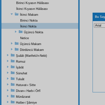
Birinci Kıyasın Hülâsası
İkinci Kıyasın Hülâsası
İkinci Makam
Bu Say
Birinci Nokta
İkinci Nokta
Üçüncü Nokta
Netice
Üçüncü Makam
Dördüncü Makam
Şuâât (Marifetü'n-Nebi)
Rumuz
İşârât
Sünuhat
Tuluât
Hutuvat-ı Sitte
Divan-ı Harb-i Örfî
Münâzarat
Hutbe-i Şâmiye