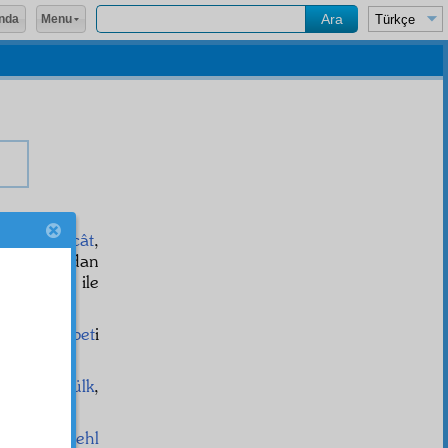
Menu
nda
deki
derecât
,
lmadığından
k
ihtilâfât
ile
udret
e
nisbet
i
.
var. Biri
mülk
,
iber
,
sa'b-sehl