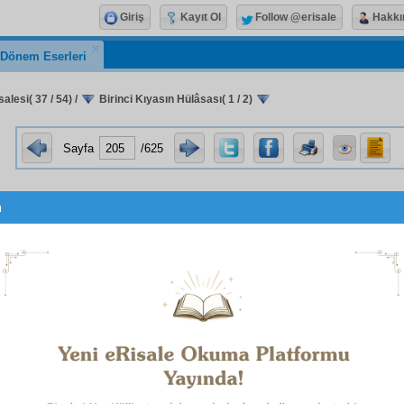
Giriş
Kayıt Ol
Follow @erisale
Hakkı
k Dönem Eserleri
alesi( 37 / 54)
/
Birinci Kıyasın Hülâsası( 1 / 2)
Sayfa
/625
u
لَقَكُمْ اَطْوَارًا
mle
:
Bir
kıyas-ı temsilî
yi
tazammun
eden
1
يُحْيِيهَا الَّذِۤى اَنْشَأَهَۤا اَوَّلَ مَ
hem bir
delil-i adlî
ye işaret 
بِظَلاَّمٍ لِلْعَ
gibi pek çok
âyât-ı kesîre
ile
haşr-i cismânî
e
ye
nâzır
pek çok dürbünleri
nazar-ı beşer
e
vaz
etmiştir.
Birinci Kıyasın
Hülâsa
sı