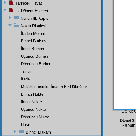
Bak
v
Tarihçe-i Hayat
Nutfe
İlk Dönem Eserleri
lahm
e
Nur'un İlk Kapısı
kavâni
Nokta Risalesi
vardır
vücud
İfade-i Meram
yerini
Birinci Burhan
İşte 
İkinci Burhan
âzâ
nı
Üçüncü Burhan
İşte 
Dördüncü Burhan
hava
da
Tenvir
İfade
Melâike Tasdiki, İmanın Bir Rüknüdür
Dipnot-1
Birinci Nükte
"O sizi 
İkinci Nükte
Dipnot-2
Üçüncü Nükte
"De ki: 
Dördüncü Nükte
Dipnot-3
Haşir
"Rabbin,
Birinci Makam