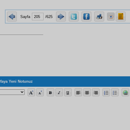
Sayfa
/625
faya Yeni Notunuz