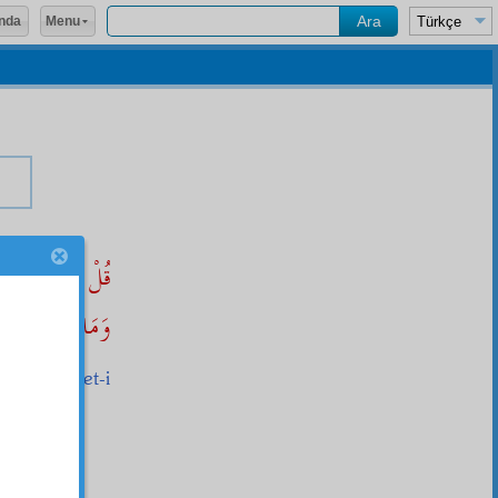
Menu
nda
قُلْ
وَقَدْ خَ
ve
وَمَا رَبُّكَ
eden
deki
saadet-i