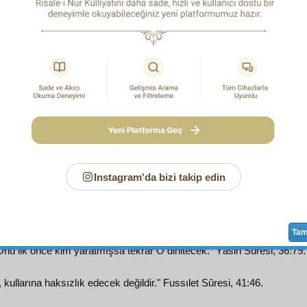
ücud-u insan
tavırdan tavıra geçtikçe
acib
,
muntazam inkılâ
den
alaka
ya,
alaka
dan
mudga
ya,
mudga
dan
azm
ve
la
den
halk-ı cedid
e
intikal
, gayet
dakîk
desatir
e
tâbi
dir. Her b
n-i mahsusa
, ve öyle
nizâmât-ı muayyene
, ve öyle
harekât
 ki; cam gibi altında
kasd
,
irade
,
ihtiyar
,
hikmet
in
cilve
lerin
itibariyle böyle her sene
libas
ını değiştiren o
vücud
un
be
 dolduran bir
terkib
e muhtaçtır.
o
hüceyrât
ın yıkılmasıyla tamir etmek
zaruret
i, bir
madde-i l
n
hâcât
ı
nisbetinde
Rezzâk-ı Hakikî
bir
kanun-u mahsus
ile
o
madde-i latîfe
nin
etvar
ına bak! Göreceksin ki; o
kâfile-i
,
Instagram'da bizi takip edin
halden hale sokarak yaratmıştır." Nuh Sûresi, 71:14.
Ta
Onu ilk önce kim yaratmışsa tekrar O diriltecek." Yâsin Sûresi, 36:79.
 kullarına haksızlık edecek değildir." Fussılet Sûresi, 41:46.