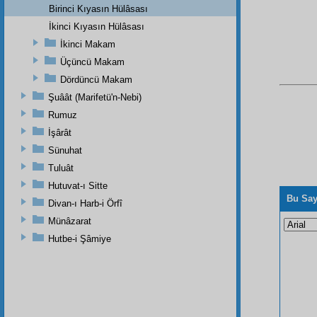
Birinci Kıyasın Hülâsası
İkinci Kıyasın Hülâsası
İkinci Makam
Üçüncü Makam
Dördüncü Makam
Şuâât (Marifetü'n-Nebi)
Rumuz
İşârât
Sünuhat
Tuluât
Hutuvat-ı Sitte
Bu Say
Divan-ı Harb-i Örfî
Münâzarat
Hutbe-i Şâmiye