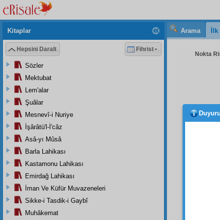
Kitaplar
Arama
İl
Hepsini Daralt
Fihrist
Nokta Ris
Sözler
Mektubat
Lem'alar
Şuâlar
Duyur
Mesnevî-i Nuriye
Ezcü
İşârâtü'l-İ'câz
رَّةٍ
Asâ-yı Mûsâ
2
Barla Lahikası
بِيدِ
Kastamonu Lahikası
3
Emirdağ Lahikası
ebediy
İman Ve Küfür Muvazeneleri
Sikke-i Tasdik-i Gaybî
Muhâkemat