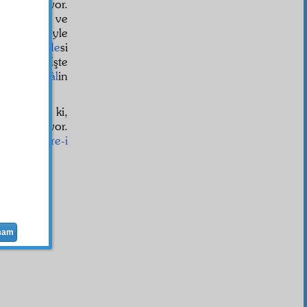
bât
ı geçiriyor.
hm
e,
azm
ve
ir tavrın öyle
-ı muttaride
si
i gösterir. İşte
kà
sı,
inhilâl
in
âtife
ister ki,
taksim
ediyor.
 zerrat
,
küre-i
mam