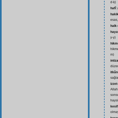
d-ḳ)
hafî
: 
haki
esas,
halk
hayat
y-y)
hikm
hikme
m)
intiz
düzen
itkâ
sağla
izzet
Allah
sonsu
haysi
kesif
olma