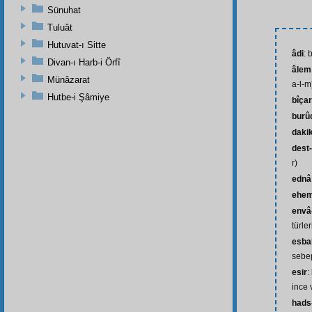
Sünuhat
Tuluât
Hutuvat-ı Sitte
âdi
: 
Divan-ı Harb-i Örfî
âlem
Münâzarat
a-l-m
Hutbe-i Şâmiye
bîça
burû
daki
dest-
r)
ednâ
ehem
envâ
türler
esbab
sebep
esir
:
ince 
hads-