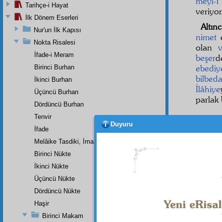
meyl-i
Tarihçe-i Hayat
veriyor
İlk Dönem Eserleri
Altın
Nur'un İlk Kapısı
nimet
Nokta Risalesi
olan
İfade-i Meram
beşer
d
ebediy
Birinci Burhan
bilbed
İkinci Burhan
İlâhiye
Üçüncü Burhan
parlak 
Dördüncü Burhan
Tenvir
Duyuru
İfade
Melâike Tasdiki, İmanın Bir Rüknüdür
Birinci Nükte
İkinci Nükte
Üçüncü Nükte
Dördüncü Nükte
Haşir
Birinci Makam