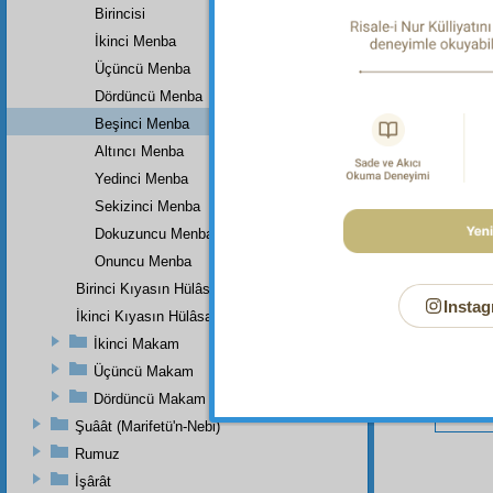
Birincisi
İkinci Menba
Üçüncü Menba
Bu Say
Dördüncü Menba
Beşinci Menba
Altıncı Menba
Yedinci Menba
Sekizinci Menba
Dokuzuncu Menba
Onuncu Menba
Birinci Kıyasın Hülâsası
Instag
İkinci Kıyasın Hülâsası
İkinci Makam
Üçüncü Makam
Dördüncü Makam
Şuâât (Marifetü'n-Nebi)
Rumuz
İşârât