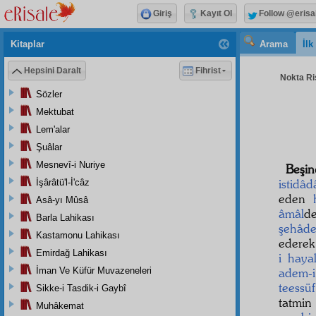
Giriş
Kayıt Ol
Follow @erisa
Kitaplar
Arama
İl
Hepsini Daralt
Fihrist
Nokta Ris
Sözler
Mektubat
Lem'alar
Şuâlar
Mesnevî-i Nuriye
Beşi
istidâd
İşârâtü'l-İ'câz
eden
Asâ-yı Mûsâ
âmâl
d
Barla Lahikası
şehâde
Kastamonu Lahikası
ederek
Emirdağ Lahikası
i haya
İman Ve Küfür Muvazeneleri
adem-i 
teessüf
Sikke-i Tasdik-i Gaybî
tatmin
Muhâkemat